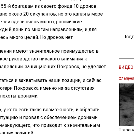
 155-й бригадам из своего фонда 10 дронов,
но около 20 оккупантов, но это капля в море
елей здесь очень много, российские
дый день по многим направлениям, и для
Подп
есь много целей. Но дронов нет.
лении имеют значительное преимущество в
ское руководство никакого внимания к
зделений, защищающих Покровск, не уделяет.
ВИДЕО 
27 апре
гаться и захватывать наши позиции, и сейчас
отери Покровска именно из-за отсутствия
пехоты дронами.
 у кого есть такая возможность, и обратить
итуацию и провал с обеспечением дронами
омандующего, что приводит к значительным
Погран
 наших позиций.