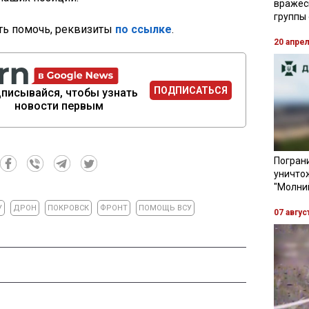
вражес
группы
сть помочь, реквизиты
по ссылке
.
20 апре
ПОДПИСАТЬСЯ
писывайся, чтобы узнать
новости первым
Пограни
уничто
"Молни
У
ДРОН
ПОКРОВСК
ФРОНТ
ПОМОЩЬ ВСУ
07 авгус