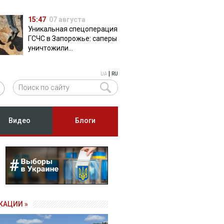
15:47
07 августа
Уникальная спецоперация
ГСЧС в Запорожье: саперы
уничтожили
полуторатонную
российскую авиабомбу
|
UA
RU
ФАБ-500
Видео
Блоги
КАЦИИ »