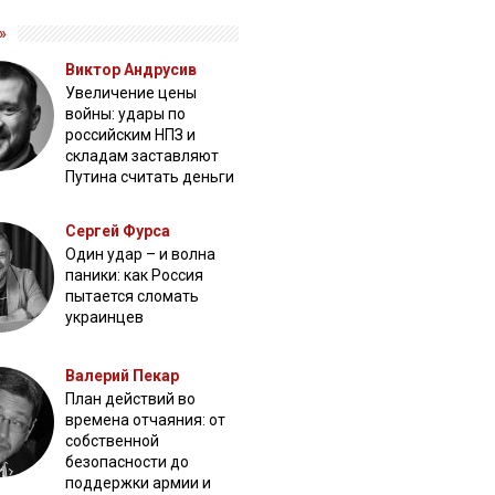
»
Виктор Андрусив
Увеличение цены
войны: удары по
российским НПЗ и
складам заставляют
Путина считать деньги
Сергей Фурса
Один удар – и волна
паники: как Россия
пытается сломать
украинцев
Валерий Пекар
План действий во
времена отчаяния: от
собственной
безопасности до
поддержки армии и