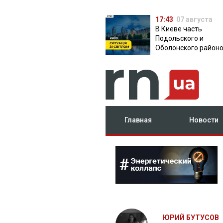
17:43
07 августа
В Киеве часть
Подольского и
Оболонского район
осталась без света:
причина
Главная
Новости
ЮРИЙ БУТУСОВ