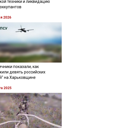
кой техники и ликвидацию
 оккупантов
ля 2026
чники показали, как
жили девять российских
й" на Харьковщине
та 2025