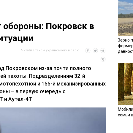
т обороны: Покровск в
итуации
Зерно п
фермер
Читайте також українською мовою
давнос
од Покровском из-за почти полного
шей пехоты. Подразделениям 32-й
 мотопехотной и 155-й механизированных
оны – в первую очередь с
Т и Аутел-4Т
Мобили
семьи 