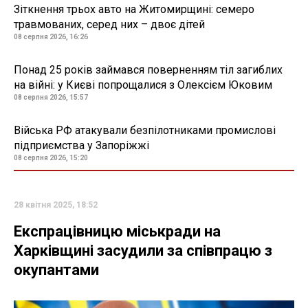
Зіткнення трьох авто на Житомирщині: семеро
травмованих, серед них – двоє дітей
08 серпня 2026, 16:26
Понад 25 років займався поверненням тіл загиблих
на війні: у Києві попрощалися з Олексієм Юковим
08 серпня 2026, 15:57
Війська РФ атакували безпілотниками промислові
підприємства у Запоріжжі
08 серпня 2026, 15:20
28 квітня 2025, 18:52
Експрацівницю міськради на
Харківщині засудили за співпрацю з
окупантами