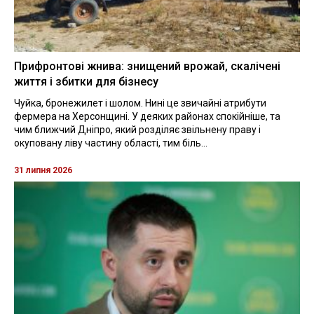
Прифронтові жнива: знищений врожай, скалічені
життя і збитки для бізнесу
Чуйка, бронежилет і шолом. Нині це звичайні атрибути
фермера на Херсонщині. У деяких районах спокійніше, та
чим ближчий Дніпро, який розділяє звільнену праву і
окуповану ліву частину області, тим біль...
31 липня 2026