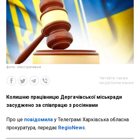
фото: ілюстративне
Читайте также
на русском языке
Колишню працівницю Дергачівської міськради
засуджено за співпрацю з росіянами
Про це
повідомила
у Телеграмі Харківська обласна
прокуратура, передає
RegioNews
.