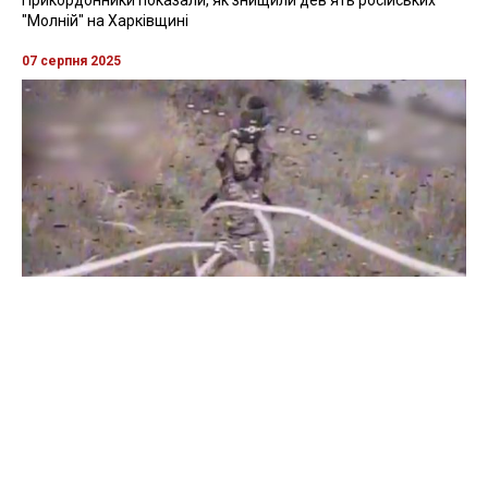
"Молній" на Харківщині
07 серпня 2025
Бійці "Фенікса" ліквідували піхоту й бронетехніку ворога на
Донеччині
Всі відео »
ПУБЛІКАЦІЇ »