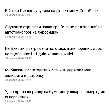
Війська РФ просунулися на Донеччині – DeepState
08 серпня 2026, 19:05
Окупанти отримали наказ про "вільне полювання" на
автотранспорт на Херсонщині
08 серпня 2026, 18:39
На Буковині затримали чоловіка, який поранив двох
поліцейських і 11 днів ховався в лісі
08 серпня 2026, 18:01
Мобілізація багатодітних батьків: держава має
залишити відстрочку
08 серпня 2026, 17:24
Удар дрона по ринку на Сумщині: у лікарні помер один
із поранених
08 серпня 2026, 16:53