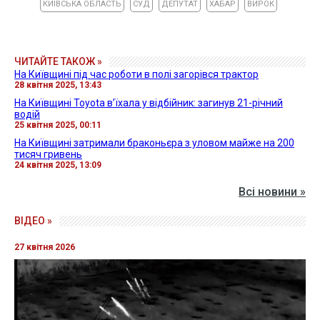
КИЇВСЬКА ОБЛАСТЬ
СУД
ДЕПУТАТ
ХАБАР
ВИРОК
ЧИТАЙТЕ ТАКОЖ »
На Київщині під час роботи в полі загорівся трактор
28 квітня 2025, 13:43
На Київщині Toyota вʼїхала у відбійник: загинув 21-річний
водій
25 квітня 2025, 00:11
На Київщині затримали браконьєра з уловом майже на 200
тисяч гривень
24 квітня 2025, 13:09
Всі новини »
ВІДЕО »
27 квітня 2026