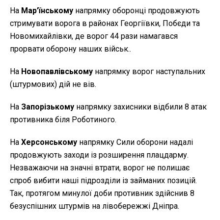
На
Мар’їнському
напрямку оборонці продовжують
стримувати ворога в районах Георгіївки, Побєди та
Новомихайлівки, де ворог 44 рази намагався
прорвати оборону наших військ..
На
Новопавлівському
напрямку ворог наступальних
(штурмових) дій не вів.
На
Запорізькому
напрямку захисники відбили 8 атак
противника біля Роботиного.
На
Херсонському
напрямку Сили оборони надалі
продовжують заходи із розширення плацдарму.
Незважаючи на значні втрати, ворог не полишає
спроб вибити наші підрозділи із займаних позицій.
Так, протягом минулої доби противник здійснив 8
безуспішних штурмів на лівобережжі Дніпра.