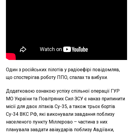
Один з російських пілотів у радіоефірі повідомляв,
що спостерігав роботу ППО, спалах та вибухи.
Додатковою ознакою успіху спільної операції ГУР
МО України та Повітряних Сил ЗСУ є наказ припинити
місії для двох літаків Су-35, а також трьох бортів
Су-34 ВКС РФ, які виконували завдання поблизу
населеного пункту Міллєрово – частина з них
планувала завдати авіаударів поблизу Авдіївки,