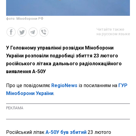
фото: Міноборони РФ
Читайте также
на русском языке
У Головному управлінні розвідки Міноборони
України розповіли подробиці збиття 23 лютого
російського літака дальнього радіолокаційного
виявлення А-50У
Про це повідомляє
RegioNews
із посиланням на
ГУР
Міноборони України
.
Російський літак
А-50У був збитий
23 лютого