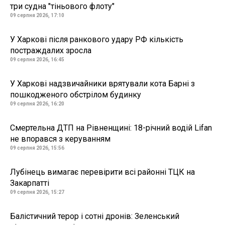
три судна "тіньового флоту"
09 серпня 2026, 17:10
У Харкові після ранкового удару РФ кількість
постраждалих зросла
09 серпня 2026, 16:45
У Харкові надзвичайники врятували кота Барні з
пошкодженого обстрілом будинку
09 серпня 2026, 16:20
Смертельна ДТП на Рівненщині: 18-річний водій Lifan
не впорався з керуванням
09 серпня 2026, 15:56
Лубінець вимагає перевірити всі районні ТЦК на
Закарпатті
09 серпня 2026, 15:27
Балістичний терор і сотні дронів: Зеленський