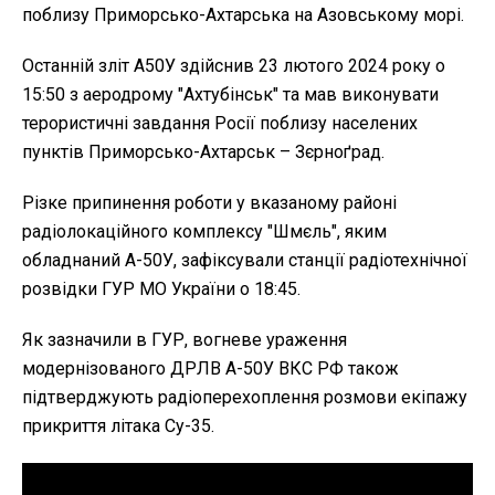
поблизу Приморсько-Ахтарська на Азовському морі.
Останній зліт А50У здійснив 23 лютого 2024 року о
15:50 з аеродрому "Ахтубінськ" та мав виконувати
терористичні завдання Росії поблизу населених
пунктів Приморсько-Ахтарськ – Зєрноґрад.
Різке припинення роботи у вказаному районі
радіолокаційного комплексу "Шмєль", яким
обладнаний А-50У, зафіксували станції радіотехнічної
розвідки ГУР МО України о 18:45.
Як зазначили в ГУР, вогневе ураження
модернізованого ДРЛВ А-50У ВКС РФ також
підтверджують радіоперехоплення розмови екіпажу
прикриття літака Су-35.