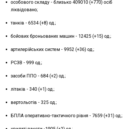
особового складу - близько 409010 (+770) осіб
ліквідовано;
танків - 6534 (+8) од.;
бойових броньованих машин - 12425 (+15) од.;
артилерійських систем - 9952 (+36) од.;
РСЗВ - 999 од.;
засоби ППО - 684 (+2) од.;
літаків - 340 (+1) од.;
вертольотів - 325 од.;
БПЛА оперативно-тактичного рівня - 7659 (+31) од.;
крилаті ракети -1905 (+2) од.;