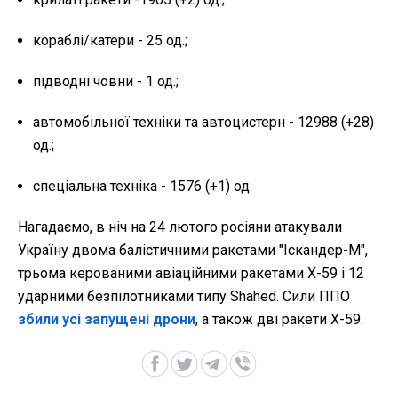
кораблі/катери - 25 од.;
підводні човни - 1 од.;
автомобільної техніки та автоцистерн - 12988 (+28)
од.;
спеціальна техніка - 1576 (+1) од.
Нагадаємо, в ніч на 24 лютого росіяни атакували
Україну двома балістичними ракетами "Іскандер-М",
трьома керованими авіаційними ракетами Х-59 і 12
ударними безпілотниками типу Shahed. Сили ППО
збили усі запущені дрони
, а також дві ракети Х-59.