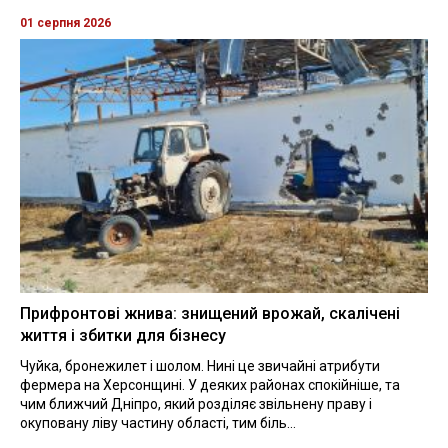
01 серпня 2026
Прифронтові жнива: знищений врожай, скалічені
життя і збитки для бізнесу
Чуйка, бронежилет і шолом. Нині це звичайні атрибути
фермера на Херсонщині. У деяких районах спокійніше, та
чим ближчий Дніпро, який розділяє звільнену праву і
окуповану ліву частину області, тим біль...