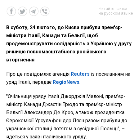
Читайте также
на русском языке
В суботу, 24 лютого, до Києва прибули прем'єр-
міністри Італії, Канади та Бельгії, щоб
продемонструвати солідарність з Україною у другу
річницю повномасштабного російського
вторгнення
Про це повідомляє агенція
Reuters
із посиланням на
уряд Італії, передає
RegioNews
.
"Очільниця уряду Італії Джорджія Мелоні, прем'єр-
міністр Канади Джастін Трюдо та прем'єр-міністр
Бельгії Александер Де Кроо, а також президентка
Єврокомісії Урсула фон дер Ляєн разом прибули до
української столиці потягом з сусідньої Польщі”, –
йдеться у заяві італійського уряду.