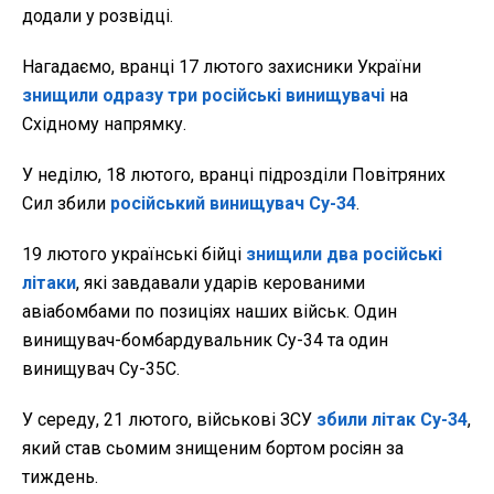
додали у розвідці.
Нагадаємо, вранці 17 лютого захисники України
знищили одразу три російські винищувачі
на
Східному напрямку.
У неділю, 18 лютого, вранці підрозділи Повітряних
Сил збили
російський винищувач Су-34
.
19 лютого українські бійці
знищили два російські
літаки
, які завдавали ударів керованими
авіабомбами по позиціях наших військ. Один
винищувач-бомбардувальник Су-34 та один
винищувач Су-35С.
У середу, 21 лютого, військові ЗСУ
збили літак Су-34
,
який став сьомим знищеним бортом росіян за
тиждень.