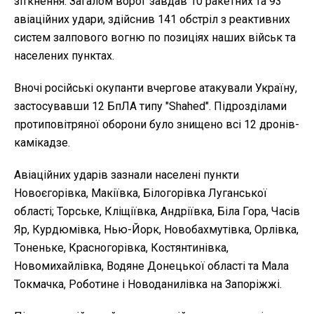
зіткнення. Загалом ворог завдав 10 ракетних та 93
авіаційних удари, здійснив 141 обстріл з реактивних
систем залпового вогню по позиціях наших військ та
населених пунктах.
Вночі російські окупанти вчергове атакували Україну,
застосувавши 12 БпЛА типу "Shahed". Підрозділами
протиповітряної оборони було знищено всі 12 дронів-
камікадзе.
Авіаційних ударів зазнали населені пункти
Новоєгорівка, Макіївка, Білогорівка Луганської
області; Торське, Кліщіївка, Андріївка, Біла Гора, Часів
Яр, Курдюмівка, Нью-Йорк, Новобахмутівка, Орлівка,
Тоненьке, Красногорівка, Костянтинівка,
Новомихайлівка, Водяне Донецької області та Мала
Токмачка, Роботине і Новоданилівка на Запоріжжі.