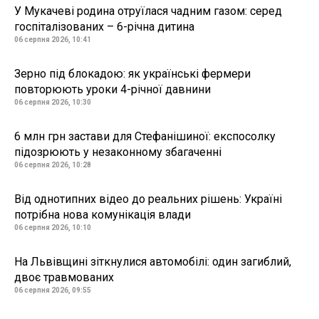
У Мукачеві родина отруїлася чадним газом: серед
госпіталізованих – 6-річна дитина
06 серпня 2026, 10:41
Зерно під блокадою: як українські фермери
повторюють уроки 4-річної давнини
06 серпня 2026, 10:30
6 млн грн застави для Стефанішиної: експосолку
підозрюють у незаконному збагаченні
06 серпня 2026, 10:28
Від однотипних відео до реальних рішень: Україні
потрібна нова комунікація влади
06 серпня 2026, 10:10
На Львівщині зіткнулися автомобілі: один загиблий,
двоє травмованих
06 серпня 2026, 09:55