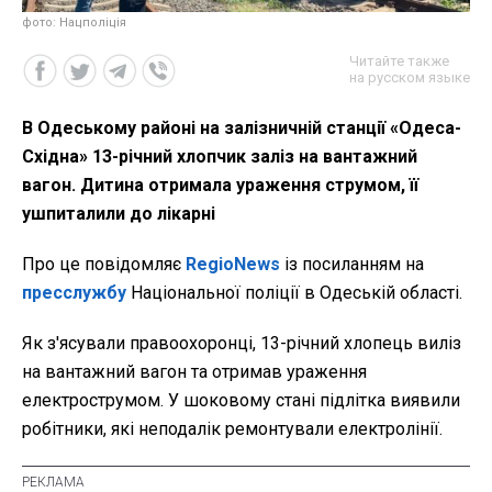
фото: Нацполіція
Читайте также
на русском языке
В Одеському районі на залізничній станції «Одеса-
Східна» 13-річний хлопчик заліз на вантажний
вагон. Дитина отримала ураження струмом, її
ушпиталили до лікарні
Про це повідомляє
RegioNews
із посиланням на
пресслужбу
Національної поліції в Одеській області.
Як з'ясували правоохоронці, 13-річний хлопець виліз
на вантажний вагон та отримав ураження
електрострумом. У шоковому стані підлітка виявили
робітники, які неподалік ремонтували електролінії.