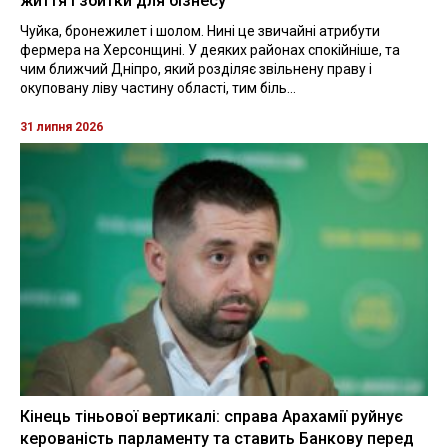
життя і збитки для бізнесу
Чуйка, бронежилет і шолом. Нині це звичайні атрибути
фермера на Херсонщині. У деяких районах спокійніше, та
чим ближчий Дніпро, який розділяє звільнену праву і
окуповану ліву частину області, тим біль...
31 липня 2026
Кінець тіньової вертикалі: справа Арахамії руйнує
керованість парламенту та ставить Банкову перед