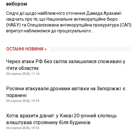
вибором
Слідчі дії щодо найближчого оточення Давида Арахамії
свідчать про те, що Національне антикорупційне бюро
(НАБУ) та Спеціалізована антикорупційна прокуратура (САП)
впритул наблизилися до процесуального...
ОСТАННІ НОВИНИ »
Через атаки РФ без світла залишилися споживачі у
п'яти областях
06 серпня 2026, 11:16
Росіяни атакували дронами автівки на Запоріжжі: є
поранені
06 серпня 2026, 10:59
Хотів вразити дівчат: у Києві 20-річний хлопець
влаштував стрілянину біля будинків
06 серпня 2026, 10:53