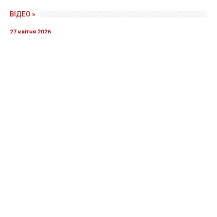
ВІДЕО »
27 квітня 2026
Прикордонники показали знищення ворожої техніки та
ліквідацію групи окупантів
20 квітня 2026