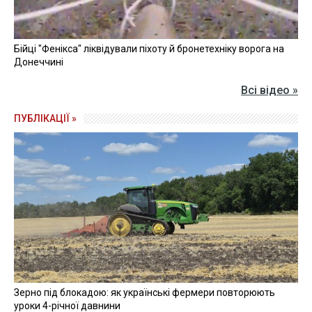
Бійці "Фенікса" ліквідували піхоту й бронетехніку ворога на
Донеччині
Всі відео »
ПУБЛІКАЦІЇ »
Зерно під блокадою: як українські фермери повторюють
уроки 4-річної давнини