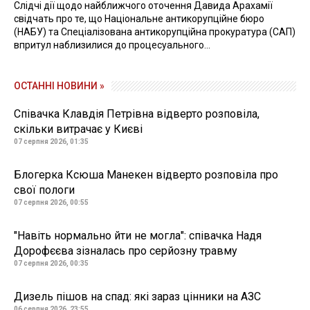
Слідчі дії щодо найближчого оточення Давида Арахамії
свідчать про те, що Національне антикорупційне бюро
(НАБУ) та Спеціалізована антикорупційна прокуратура (САП)
впритул наблизилися до процесуального...
ОСТАННІ НОВИНИ »
Співачка Клавдія Петрівна відверто розповіла,
скільки витрачає у Києві
07 серпня 2026, 01:35
Блогерка Ксюша Манекен відверто розповіла про
свої пологи
07 серпня 2026, 00:55
"Навіть нормально йти не могла": співачка Надя
Дорофєєва зізналась про серйозну травму
07 серпня 2026, 00:35
Дизель пішов на спад: які зараз цінники на АЗС
06 серпня 2026, 23:55