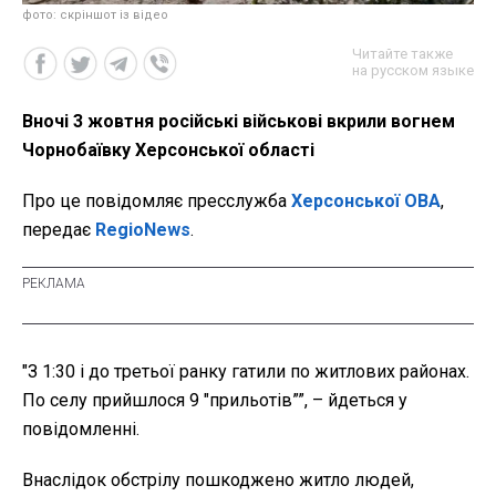
фото: скріншот із відео
Читайте также
на русском языке
Вночі 3 жовтня російські військові вкрили вогнем
Чорнобаївку Херсонської області
Про це повідомляє пресслужба
Херсонської ОВА
,
передає
RegioNews
.
"З 1:30 і до третьої ранку гатили по житлових районах.
По селу прийшлося 9 "прильотів””, – йдеться у
повідомленні.
Внаслідок обстрілу пошкоджено житло людей,