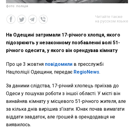
фото: поліція
Читайте также
на русском языке
На Одещині затримали 17-річного хлопця, якого
підозрюють у незаконному позбавленні волі 51-
річного одесита, у якого він орендував кімнату
Про це 3 жовтня
повідомили
в пресслужбі
Нацполіції Одещини, передає
RegioNews
.
За даними слідства, 17-річний хлопець приїхав до
Одеси у пошуках роботи з іншої області. У місті він
винайняв кімнату у місцевого 51-річного жителя, але
за кілька днів вирішив з’їхати. Юнак почав вимагати
віддати завдаток, але грошей в орендодавця не
виявилось.