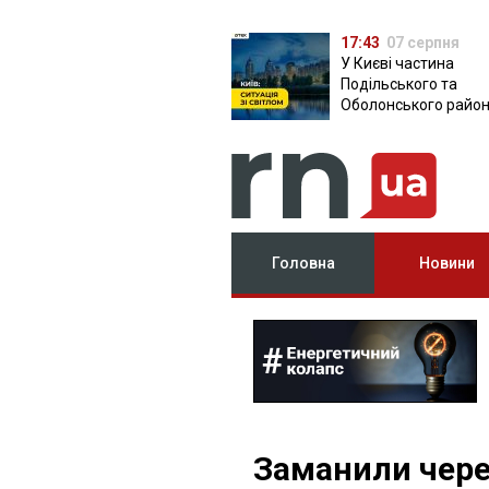
17:43
07 серпня
У Києві частина
Подільського та
Оболонського район
залишилася без світ
чому причина
Головна
Новини
Заманили чере