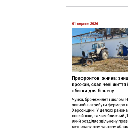
01 серпня 2026
Прифронтові жнива: зни
врожай, скалічені життя 
збитки для бізнесу
Чуйка, бронежилет і шолом. Н
звичайні атрибути фермера 
Херсонщині. У деяких района
спокійніше, та чим ближчий Д
який розділяє звільнену праву
окуповану ліву частину облас