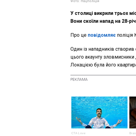
Фото: Нацполіція
У столиці викрили трьох міс
Вони скоїли напад на 28-рі
Про це
повідомляє
поліція 
Один із нападників створив
цього акаунту зловмисники д
Локацією була його квартир