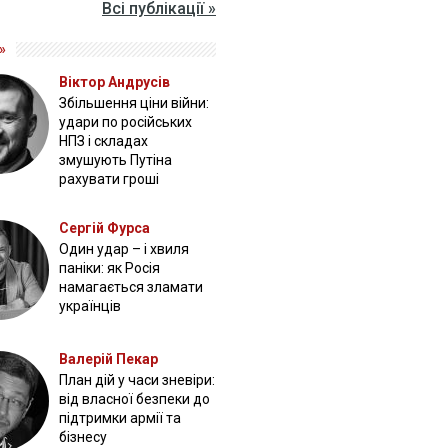
Всі публікації »
»
Віктор Андрусів
Збільшення ціни війни:
удари по російських
НПЗ і складах
змушують Путіна
рахувати гроші
Сергій Фурса
Один удар – і хвиля
паніки: як Росія
намагається зламати
українців
Валерій Пекар
План дій у часи зневіри:
від власної безпеки до
підтримки армії та
бізнесу