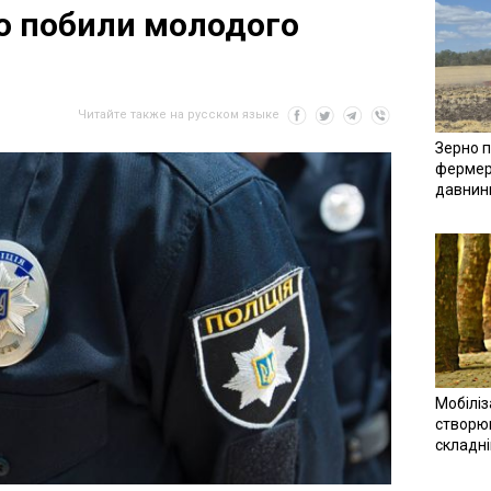
о побили молодого
Читайте также на русском языке
Зерно п
фермер
давнин
Мобіліз
створюв
складн