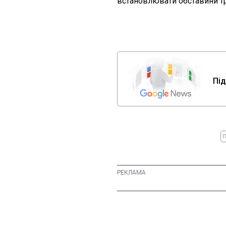
встановлювати обставини тр
Під