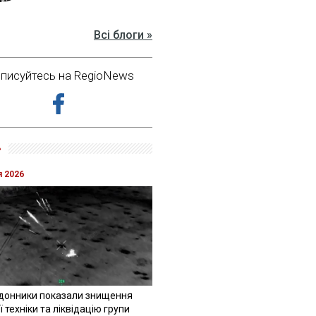
Всі блоги »
дписуйтесь на RegioNews
»
я 2026
донники показали знищення
 техніки та ліквідацію групи