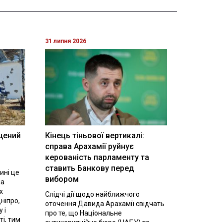
31 липня 2026
щений
Кінець тіньової вертикалі:
і
справа Арахамії руйнує
керованість парламенту та
ставить Банкову перед
ині це
вибором
на
х
Слідчі дії щодо найближчого
ніпро,
оточення Давида Арахамії свідчать
 і
про те, що Національне
ті, тим