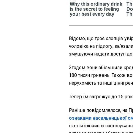
Відомо, що троє хлопців ув
чоловіка на підлогу, зв’яза
змушуючи надати доступ до 
Згодом вони збільшили кред
180 тисяч гривень. Також в
нерухомість та інші цінні речі
Тепер їм загрожує до 15 рок
Раніше повідомлялося, на Пр
ознаками насильницької с
скоїти злочин із застосува