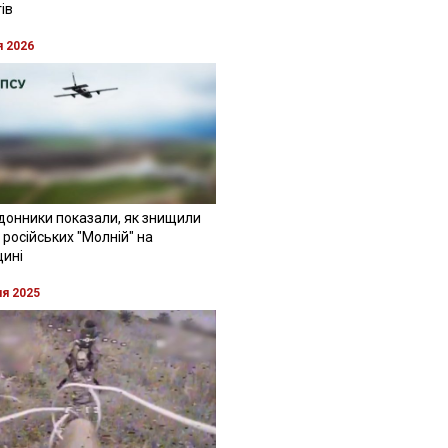
ів
я 2026
донники показали, як знищили
 російських "Молній" на
щині
ня 2025