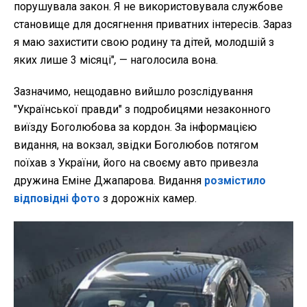
порушувала закон. Я не використовувала службове
становище для досягнення приватних інтересів. Зараз
я маю захистити свою родину та дітей, молодшій з
яких лише 3 місяці"
,
— наголосила вона.
Зазначимо, нещодавно вийшло розслідування
"Української правди" з подробицями незаконного
виїзду Боголюбова за кордон. За інформацією
видання, на вокзал, звідки Боголюбов потягом
поїхав з України, його на своєму авто привезла
дружина Еміне Джапарова. Видання
розмістило
відповідні фото
з дорожніх камер.