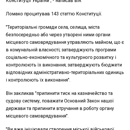
Конституції України", - написав він.
Ломако процитував 143 статтю Конституції.
"Територіальні громади села, селища, міста
безпосередньо або через утворені ними органи
місцевого самоврядування управляють майном, що є
в комунальній власності; затверджують програми
соціально-економічного та культурного розвитку і
контролюють їх виконання; затверджують бюджети
відповідних адміністративно-територіальних одиниць
і контролюють їх виконання".
Він закликав "припинити тиск на казначейство та
судову систему, поважати Основний Закон нашої
держави та припинити втручання в роботу органу
місцевого самоврядування".
"Ви вже ініціювали створення міської військової