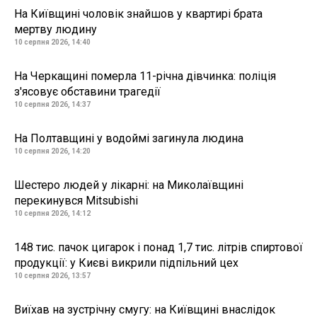
На Київщині чоловік знайшов у квартирі брата
мертву людину
10 серпня 2026, 14:40
На Черкащині померла 11-річна дівчинка: поліція
з'ясовує обставини трагедії
10 серпня 2026, 14:37
На Полтавщині у водоймі загинула людина
10 серпня 2026, 14:20
Шестеро людей у лікарні: на Миколаївщині
перекинувся Mitsubishi
10 серпня 2026, 14:12
148 тис. пачок цигарок і понад 1,7 тис. літрів спиртової
продукції: у Києві викрили підпільний цех
10 серпня 2026, 13:57
Виїхав на зустрічну смугу: на Київщині внаслідок