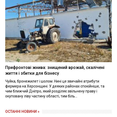
Прифронтові жнива: знищений врожай, скалічені
життя і збитки для бізнесу
Чуйка, бронежилет і шолом. Нині це звичайні атрибути
фермера на Херсонщині. У деяких районах спокійніше, та
чим ближчий Дніпро, який розділяє звільнену праву і
окуповану ліву частину області, тим біль...
ОСТАННІ НОВИНИ »