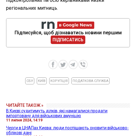
підконтрольних їм осіб керівниками низки
регіональних митниць.
Підписуйся, щоб дізнаватись новини першим
ПІДПИСАТИСЬ
СБУ
КИЇВ
КОРУПЦІЯ
ПОДАТКОВА СЛУЖБА
ЧИТАЙТЕ ТАКОЖ »
В Києві судитимуть ділків, які намагалися продати
імпортовану для військових амуніцію
11 липня 2024, 14:19
Черги в ЦНАПах Києва: люди поспішають оновити військово-
облікові дані