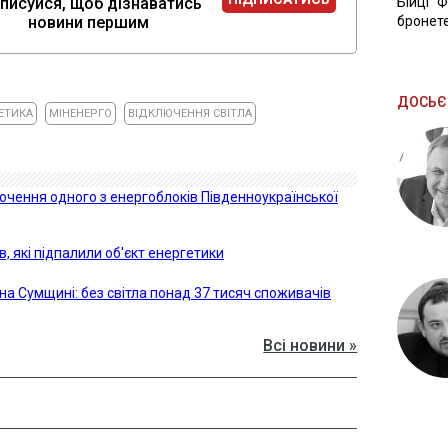
писуйся, щоб дізнаватись
Бійці "
новини першим
бронете
ДОСЬЄ
ЕТИКА
МІНЕНЕРГО
ВІДКЛЮЧЕННЯ СВІТЛА
чення одного з енергоблоків Південноукраїнської
в, які підпалили об'єкт енергетики
на Сумщині: без світла понад 37 тисяч споживачів
Всі новини »