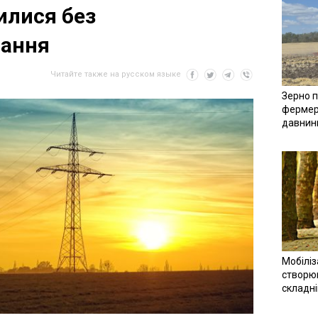
илися без
чання
Читайте также на русском языке
Зерно п
фермер
давнин
Мобіліз
створюв
складн