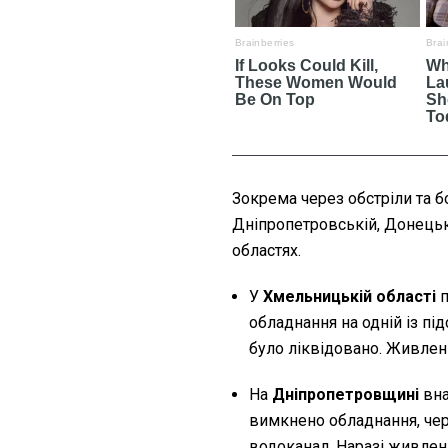
Зокрема через обстріли та б
Дніпропетровській, Донецькі
областях.
У
Хмельницькій області
п
обладнання на одній із під
було ліквідовано. Живле
На
Дніпропетровщині
вна
вимкнено обладнання, чер
водоканал. Наразі живлен