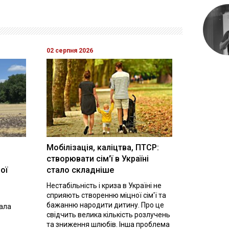
02 серпня 2026
Мобілізація, каліцтва, ПТСР:
створювати сім'ї в Україні
ої
стало складніше
Нестабільність і криза в Україні не
сприяють створенню міцної сім'ї та
бажанню народити дитину. Про це
вала
свідчить велика кількість розлучень
та зниження шлюбів. Інша проблема