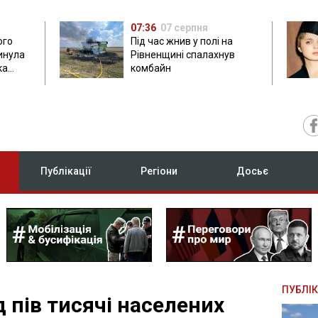
07:36
07 серпня
ого
Під час жнив у полі на
гинула
Рівненщині спалахнув
ка
комбайн
нок
Публікації
Регіони
Досьє
ПУБЛІК
д пів тисячі населених