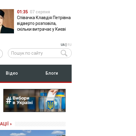
01:35
07 серпня
Співачка Клавдія Петрівна
відверто розповіла,
скільки витрачає у Києві
|
UA
RU
Відео
Блоги
АЦІЇ »