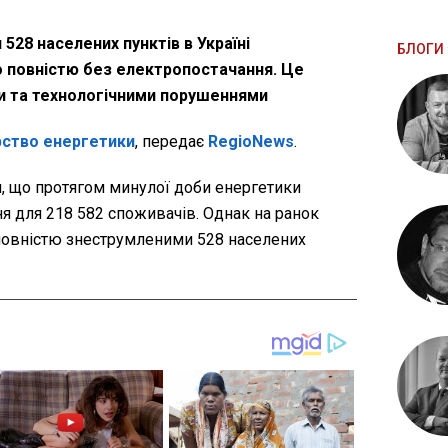
528 населених пунктів в Україні
БЛОГИ 
 повністю без електропостачання. Це
ми та технологічними порушеннями
рство енергетики
, передає
RegioNews
.
я, що протягом минулої доби енергетики
я для 218 582 споживачів. Однак на ранок
повністю знеструмленими 528 населених