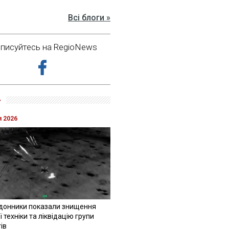
Всі блоги »
дписуйтесь на RegioNews
»
я 2026
донники показали знищення
 техніки та ліквідацію групи
ів