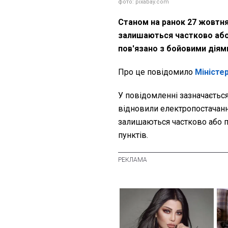
фото: pixabay.com
Станом на ранок 27 жовтня 
залишаються частково або
пов'язано з бойовими дія
Про це повідомило
Міністе
У повідомленні зазначаєтьс
відновили електропостачанн
залишаються частково або 
пунктів.