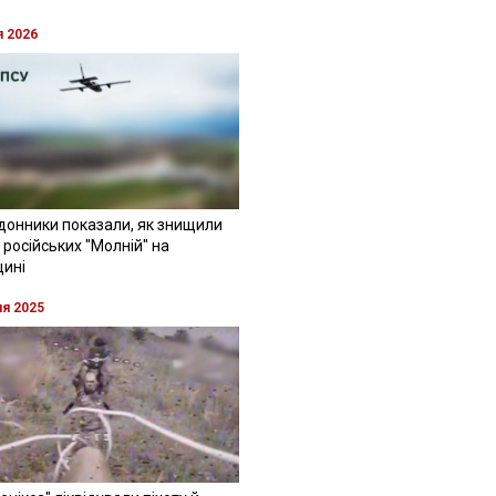
я 2026
донники показали, як знищили
 російських "Молній" на
щині
ня 2025