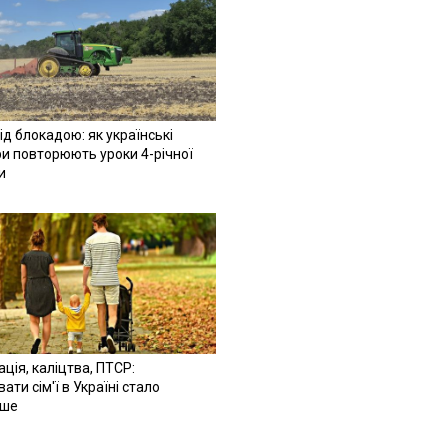
ід блокадою: як українські
и повторюють уроки 4-річної
и
ація, каліцтва, ПТСР:
ати сім'ї в Україні стало
іше