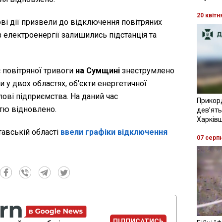
20 квітн
ві дії призвели до відключення повітряних
з електроенергії залишились підстанція та
с повітряної тривоги
на Сумщині
знеструмлено
и у двох областях, об'єкти енергетичної
ові підприємства. На даний час
Прикор
тю відновлено.
девʼять
Харків
тавській області
ввели графіки відключення
07 серп
ПІДПИСАТИСЬ