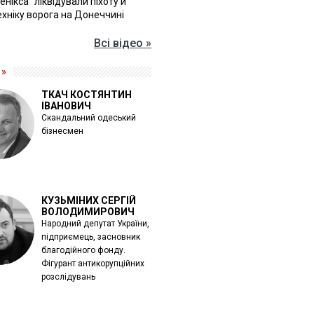
Фенікса" ліквідували піхоту й
хніку ворога на Донеччині
Всі відео »
 »
ТКАЧ КОСТЯНТИН
ІВАНОВИЧ
Скандальний одеський
бізнесмен
КУЗЬМІНИХ СЕРГІЙ
ВОЛОДИМИРОВИЧ
Народний депутат України,
підприємець, засновник
благодійного фонду.
Фігурант антикорупційних
розслідувань