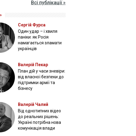
Всі публікації »
»
Сергій Фурса
Один удар – і хвиля
паніки: як Росія
намагається зламати
українців
Валерій Пекар
План дій у часи зневіри:
від власної безпеки до
підтримки армії та
бізнесу
Валерій Чалий
Від однотипних відео
до реальних рішень:
Україні потрібна нова
комунікація влади