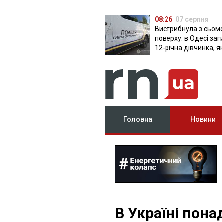
08:26
07 серпня
Вистрибнула з сьом
поверху: в Одесі за
12-річна дівчинка, я
приїхала на відпочи
Головна
Новини
В Україні пона