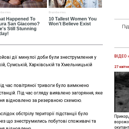
Пі
ВІДЕО 
ойові дії минулої доби були знеструмлення у
й, Сумській, Харківській та Хмельницькій
27 квітн
ід час повітряної тривоги було вимкнено
станцій. Під час огляду виявлено загоряння, яке
ння відновлено за резервною схемою.
слідок обстрілу території підстанції було
Прикор
ез що знеструмились побутові споживачі та
ворожої
окупант
ня відновлено.