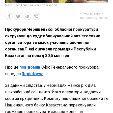
Фото: Офіс Генерального прокурора
Читайте также
на русском языке
Прокурори Чернівецької обласної прокуратури
скерували до суду обвинувальний акт стосовно
організатора та сімох учасників злочинної
організації, які ошукали громадян Республіки
Казахстан на понад 30,5 млн грн
Про це
повідомив
Офіс Генерального прокурора,
передає
RegioNews
.
За даними слідства, у Чернівцях майже рік діяв
шахрайський call-центр. Його оператори, видаючи
себе за працівників Комітету національної безпеки та
Національного банку Казахстану, переконували
громадян переказувати заощадження на