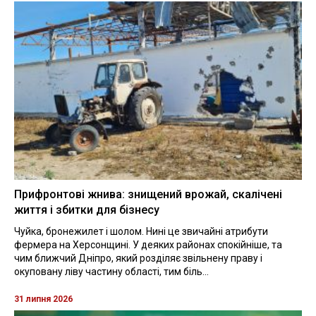
Прифронтові жнива: знищений врожай, скалічені
життя і збитки для бізнесу
Чуйка, бронежилет і шолом. Нині це звичайні атрибути
фермера на Херсонщині. У деяких районах спокійніше, та
чим ближчий Дніпро, який розділяє звільнену праву і
окуповану ліву частину області, тим біль...
31 липня 2026