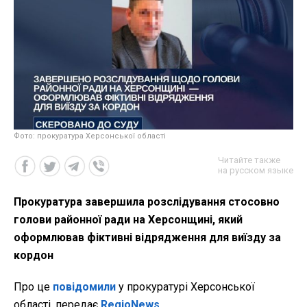
Фото: прокуратура Херсонської області
Читайте также
на русском языке
Прокуратура завершила розслідування стосовно
голови районної ради на Херсонщині, який
оформлював фіктивні відрядження для виїзду за
кордон
Про це
повідомили
у прокуратурі Херсонської
області, передає
RegioNews
.