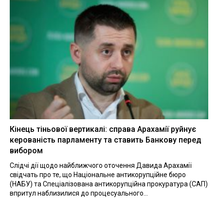
Кінець тіньової вертикалі: справа Арахамії руйнує
керованість парламенту та ставить Банкову перед
вибором
Слідчі дії щодо найближчого оточення Давида Арахамії
свідчать про те, що Національне антикорупційне бюро
(НАБУ) та Спеціалізована антикорупційна прокуратура (САП)
впритул наблизилися до процесуального...