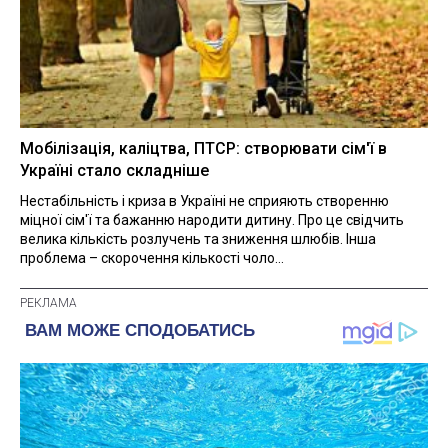
Мобілізація, каліцтва, ПТСР: створювати сім'ї в
Україні стало складніше
Нестабільність і криза в Україні не сприяють створенню
міцної сім'ї та бажанню народити дитину. Про це свідчить
велика кількість розлучень та зниження шлюбів. Інша
проблема – скорочення кількості чоло...