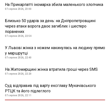
На Прикарпатті іномарка збила маленького хлопчика
07 серпня 2026, 23:00
Близько 50 ударів за день: на Дніпропетровщині
через атаки ворога двоє загиблих і шестеро
поранених
07 серпня 2026, 22:54
У Львові жінка з ножем накинулась на людину прямо
у маршрутці
07 серпня 2026, 22:40
На Житомирщині жінка втратила гроші через SMS
07 серпня 2026, 22:20
Суд відправив під варту ексглаву Мукачівського
РТЦК та його підлеглого
07 серпня 2026, 22:11