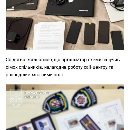
Слідство встановило, що організатор схеми залучив
сімох спільників, налагодив роботу call-центру та
розподілив між ними ролі.