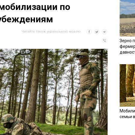
 мобилизации по
убеждениям
Читайте також українською мовою
Зерно п
фермер
давнос
Мобили
семьи 