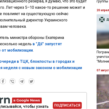
илизационного резерва, я думаю, что это будет
группы
го. Лет через 5–10 какое-то решение может и
20 апре
не повлияет на существующую сейчас
сполнительный директор Украинского
авам человека.
итель министра обороны Екатерина
 несколько недель
в "Дії" запустят
 от мобилизации
.
Пограни
уничто
череди в ТЦК, блокпосты в городах и
"Молни
ая неделя с новым законом о мобилизации
07 авгус
ПОДПИСАТЬСЯ
писывайся, чтобы узнать