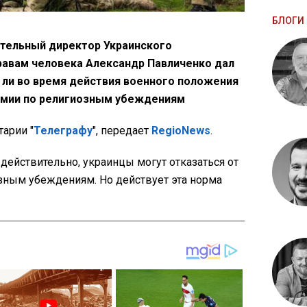
БЛОГИ 
тельный директор Украинского
равам человека Александр Павличенко дал
 ли во время действия военного положения
рмии по религиозным убеждениям
тарии "
Телеграфу
", передает
RegioNews
.
действительно, украинцы могут отказаться от
зным убеждениям. Но действует эта норма