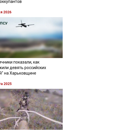
 оккупантов
ля 2026
чники показали, как
жили девять российских
й" на Харьковщине
та 2025