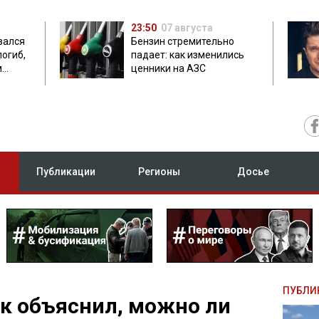
23:50
07 августа
зался
Бензин стремительно
погиб,
падает: как изменились
м
ценники на АЗС
Публикации
Регионы
Досье
ПУБЛИ
к объяснил, можно ли