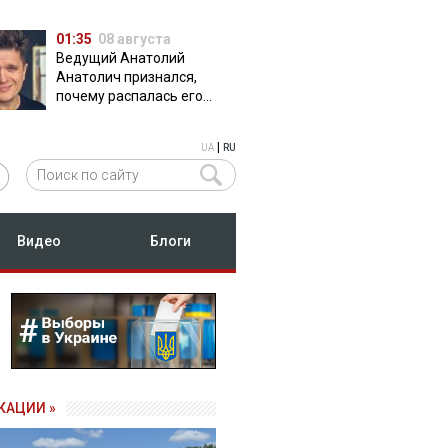
01:35
08 августа
Ведущий Анатолий
Анатолич признался,
почему распалась его
дружба с Остапчуком
|
UA
RU
Видео
Блоги
КАЦИИ »