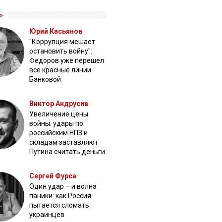
»
Юрий Касьянов
"Коррупция мешает
остановить войну":
Федоров уже перешел
все красные линии
Банковой
Виктор Андрусив
Увеличение цены
войны: удары по
российским НПЗ и
складам заставляют
Путина считать деньги
Сергей Фурса
Один удар – и волна
паники: как Россия
пытается сломать
украинцев