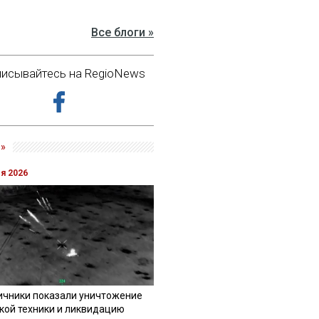
Все блоги »
исывайтесь на RegioNews
»
ля 2026
ичники показали уничтожение
кой техники и ликвидацию