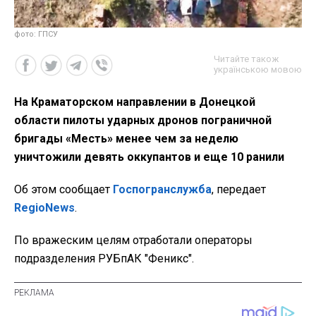
фото: ГПСУ
Читайте також
українською мовою
На Краматорском направлении в Донецкой
области пилоты ударных дронов пограничной
бригады «Месть» менее чем за неделю
уничтожили девять оккупантов и еще 10 ранили
Об этом сообщает
Госпогранслужба
, передает
RegioNews
.
По вражеским целям отработали операторы
подразделения РУБпАК "Феникс".