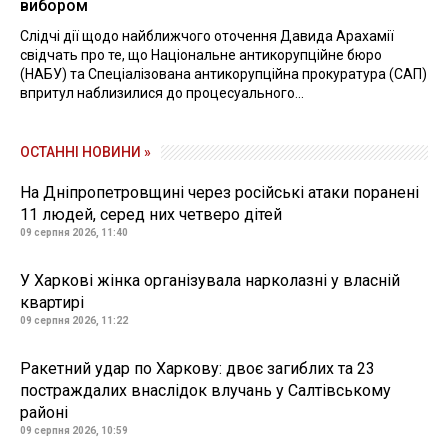
вибором
Слідчі дії щодо найближчого оточення Давида Арахамії
свідчать про те, що Національне антикорупційне бюро
(НАБУ) та Спеціалізована антикорупційна прокуратура (САП)
впритул наблизилися до процесуального...
ОСТАННІ НОВИНИ »
На Дніпропетровщині через російські атаки поранені
11 людей, серед них четверо дітей
09 серпня 2026, 11:40
У Харкові жінка організувала нарколазні у власній
квартирі
09 серпня 2026, 11:22
Ракетний удар по Харкову: двоє загиблих та 23
постраждалих внаслідок влучань у Салтівському
районі
09 серпня 2026, 10:59