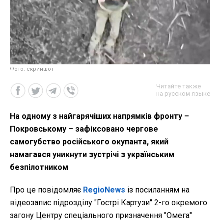
Фото: скриншот
Читайте также
на русском языке
На одному з найгарячіших напрямків фронту –
Покровському – зафіксовано чергове
самогубство російського окупанта, який
намагався уникнути зустрічі з українським
безпілотником
Про це повідомляє
RegioNews
із посиланням на
відеозапис підрозділу "Гострі Картузи" 2-го окремого
загону Центру спеціального призначення "Омега"