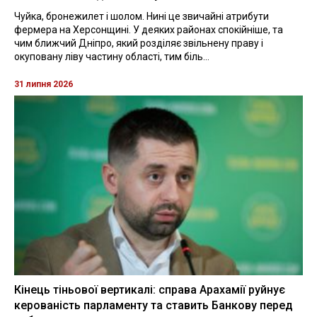
Чуйка, бронежилет і шолом. Нині це звичайні атрибути
фермера на Херсонщині. У деяких районах спокійніше, та
чим ближчий Дніпро, який розділяє звільнену праву і
окуповану ліву частину області, тим біль...
31 липня 2026
Кінець тіньової вертикалі: справа Арахамії руйнує
керованість парламенту та ставить Банкову перед