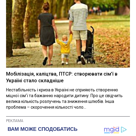
Мобілізація, каліцтва, ПТСР: створювати сім'ї в
Україні стало складніше
Нестабільність і криза в Україні не сприяють створенню
міцної сім'ї та бажанню народити дитину. Про це свідчить
велика кількість розлучень та зниження шлюбів. Інша
проблема – скорочення кількості чоло...