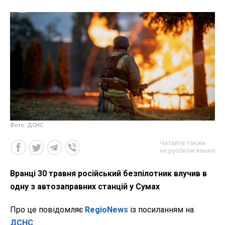
Фото: ДСНС
Читайте также
на русском языке
Вранці 30 травня російський безпілотник влучив в
одну з автозаправних станцій у Сумах
Про це повідомляє
RegioNews
із посиланням на
ДСНС
.