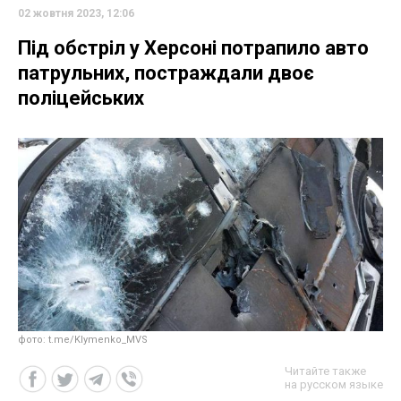
02 жовтня 2023, 12:06
Під обстріл у Херсоні потрапило авто
патрульних, постраждали двоє
поліцейських
фото: t.me/Klymenko_MVS
Читайте также
на русском языке