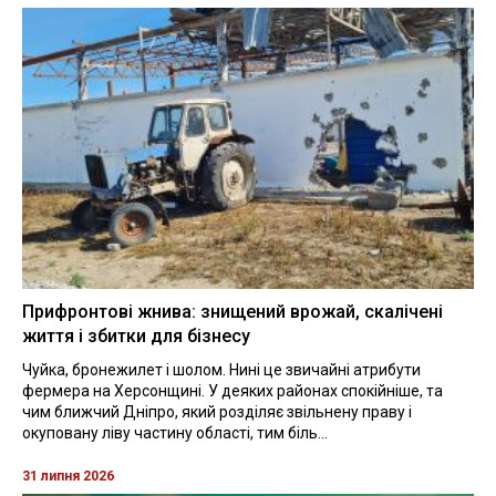
Прифронтові жнива: знищений врожай, скалічені
життя і збитки для бізнесу
Чуйка, бронежилет і шолом. Нині це звичайні атрибути
фермера на Херсонщині. У деяких районах спокійніше, та
чим ближчий Дніпро, який розділяє звільнену праву і
окуповану ліву частину області, тим біль...
31 липня 2026