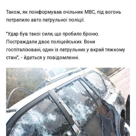
Також, як поінформував очільник МВС, під вогонь
потрапило авто патрульної поліції.
"Удар був такої сили, що пробило броню.
Постраждали двоє поліцейських. Вони
госпіталізовані, один із патрульних у вкрай тяжкому
стані", - йдеться у повідомленні.