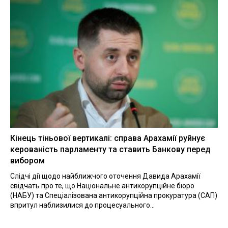
Кінець тіньової вертикалі: справа Арахамії руйнує
керованість парламенту та ставить Банкову перед
вибором
Слідчі дії щодо найближчого оточення Давида Арахамії
свідчать про те, що Національне антикорупційне бюро
(НАБУ) та Спеціалізована антикорупційна прокуратура (САП)
впритул наблизилися до процесуального...