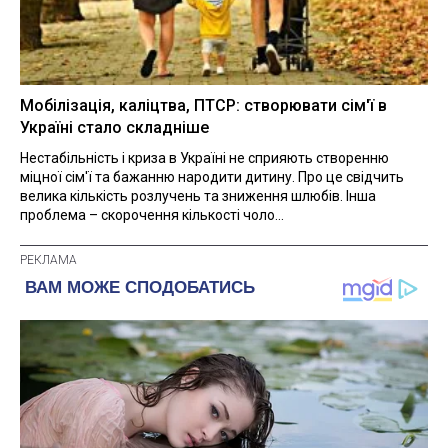
Мобілізація, каліцтва, ПТСР: створювати сім'ї в
Україні стало складніше
Нестабільність і криза в Україні не сприяють створенню
міцної сім'ї та бажанню народити дитину. Про це свідчить
велика кількість розлучень та зниження шлюбів. Інша
проблема – скорочення кількості чоло...