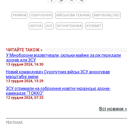
УКРАЇНА
ОЗБРОЄННЯ
ВІЙСЬКОВА ТЕХНІКА
ВИРОБНИЦТВО
ЗБРОЯ
ЗСУ
БРОНЕТЕХНІКА
КУЛЕМЕТ
ЧИТАЙТЕ ТАКОЖ »
У Міноборони відзвітували, скільки майже за рік передали
дронів для ЗСУ
13 грудня 2024, 16:30
Новий командувач Сухопутних військ ЗСУ анонсував
масштабні зміни
13 грудня 2024, 15:29
ЗСУ отримали на озброєння новітні українські дрони-
камікадзе "ТОККО"
12 грудня 2024, 07:33
Всі новини »