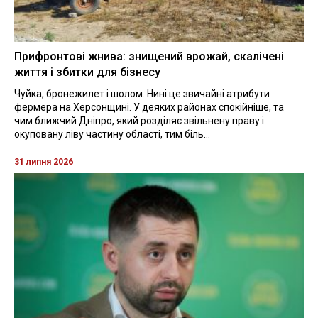
Прифронтові жнива: знищений врожай, скалічені
життя і збитки для бізнесу
Чуйка, бронежилет і шолом. Нині це звичайні атрибути
фермера на Херсонщині. У деяких районах спокійніше, та
чим ближчий Дніпро, який розділяє звільнену праву і
окуповану ліву частину області, тим біль...
31 липня 2026