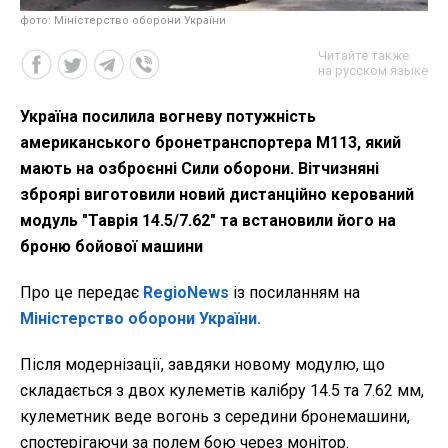
фото: Міністерство оборони України
Читайте также
на русском языке
Україна посилила вогневу потужність
американського бронетранспортера М113, який
мають на озброєнні Сили оборони. Вітчизняні
зброярі виготовили новий дистанційно керований
модуль "Таврія 14.5/7.62" та встановили його на
броню бойової машини
Про це передає
RegioNews
із посиланням на
Міністерство оборони України.
Після модернізації, завдяки новому модулю, що
складається з двох кулеметів калібру 14.5 та 7.62 мм,
кулеметник веде вогонь з середини бронемашини,
спостерігаючи за полем бою через монітор.