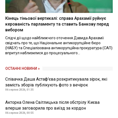
Кінець тіньової вертикалі: справа Арахамії руйнує
керованість парламенту та ставить Банкову перед
вибором
Слідчі дії щодо найближчого оточення Давида Арахамії
свідчать про те, що Національне антикорупційне бюро
(НАБУ) та Спеціалізована антикорупційна прокуратура (САП)
впритул наблизилися до процесуального...
ОСТАННІ НОВИНИ »
Співачка Даша Астаф'єва розкритикувала зірок, які
замість зборів публікують фото з вечірок
06 серпня 2026, 01:35
Акторка Олена Світлицька після обстрілу Києва
вперше заговорила про виїзд за кордон
06 серпня 2026, 00:55