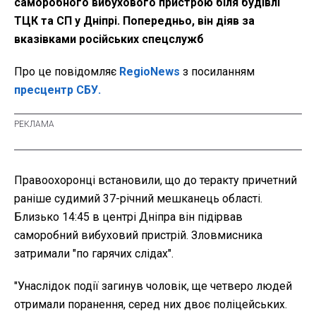
саморобного вибухового пристрою біля будівлі
ТЦК та СП у Дніпрі. Попередньо, він діяв за
вказівками російських спецслужб
Про це повідомляє
RegioNews
з посиланням
пресцентр СБУ.
Правоохоронці встановили, що до теракту причетний
раніше судимий 37-річний мешканець області.
Близько 14:45 в центрі Дніпра він підірвав
саморобний вибуховий пристрій. Зловмисника
затримали "по гарячих слідах".
"Унаслідок події загинув чоловік, ще четверо людей
отримали поранення, серед них двоє поліцейських.