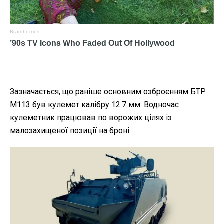
Зазначається, що раніше основним озброєнням БТР
М113 був кулемет калібру 12.7 мм. Водночас
кулеметник працював по ворожих цілях із
малозахищеної позиції на броні.