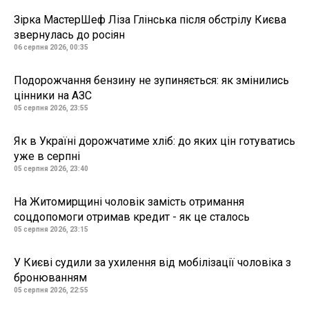
Зірка МастерШеф Ліза Глінська після обстрілу Києва
звернулась до росіян
06 серпня 2026, 00:35
Подорожчання бензину не зупиняється: як змінились
цінники на АЗС
05 серпня 2026, 23:55
Як в Україні дорожчатиме хліб: до яких цін готуватись
уже в серпні
05 серпня 2026, 23:40
На Житомирщині чоловік замість отримання
соцдопомоги отримав кредит - як це сталось
05 серпня 2026, 23:15
У Києві судили за ухилення від мобілізації чоловіка з
бронюванням
05 серпня 2026, 22:55