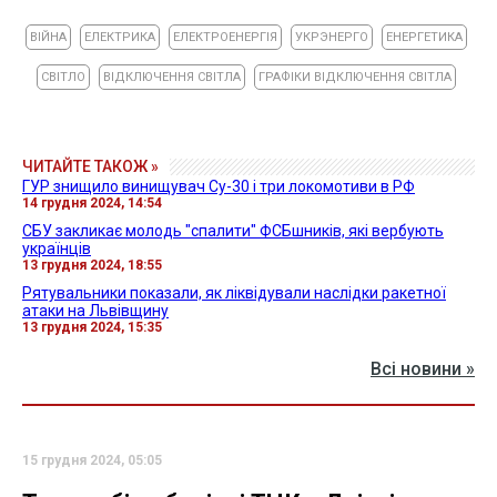
ВІЙНА
ЕЛЕКТРИКА
ЕЛЕКТРОЕНЕРГІЯ
УКРЭНЕРГО
ЕНЕРГЕТИКА
СВІТЛО
ВІДКЛЮЧЕННЯ СВІТЛА
ГРАФІКИ ВІДКЛЮЧЕННЯ СВІТЛА
ЧИТАЙТЕ ТАКОЖ »
ГУР знищило винищувач Су-30 і три локомотиви в РФ
14 грудня 2024, 14:54
СБУ закликає молодь "спалити" ФСБшників, які вербують
українців
13 грудня 2024, 18:55
Рятувальники показали, як ліквідували наслідки ракетної
атаки на Львівщину
13 грудня 2024, 15:35
Всі новини »
15 грудня 2024, 05:05