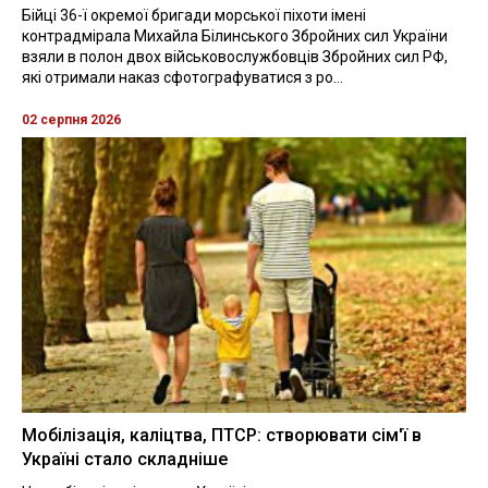
Бійці 36-ї окремої бригади морської піхоти імені
контрадмірала Михайла Білинського Збройних сил України
взяли в полон двох військовослужбовців Збройних сил РФ,
які отримали наказ сфотографуватися з ро...
02 серпня 2026
Мобілізація, каліцтва, ПТСР: створювати сім'ї в
Україні стало складніше