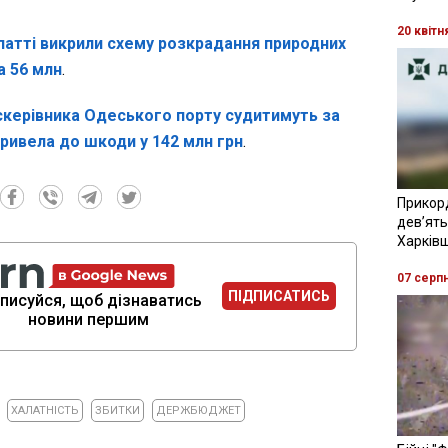
20 квітн
патті викрили схему розкрадання природних
а 56 млн
.
скерівника Одеського порту судитимуть за
ривела до шкоди у 142 млн грн
.
Прикор
девʼять
Харків
07 серп
ПІДПИСАТИСЬ
писуйся, щоб дізнаватись
новини першим
ХАЛАТНІСТЬ
ЗБИТКИ
ДЕРЖБЮДЖЕТ