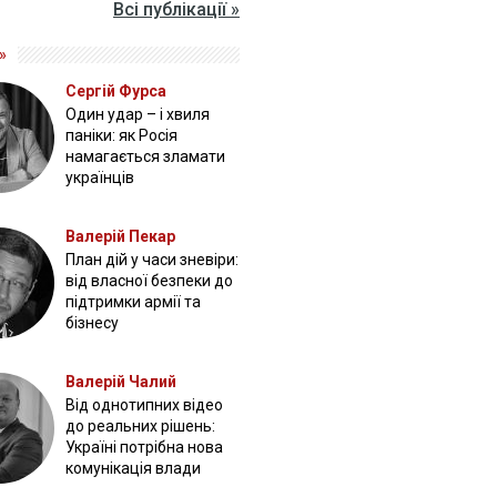
Всі публікації »
»
Сергій Фурса
Один удар – і хвиля
паніки: як Росія
намагається зламати
українців
Валерій Пекар
План дій у часи зневіри:
від власної безпеки до
підтримки армії та
бізнесу
Валерій Чалий
Від однотипних відео
до реальних рішень:
Україні потрібна нова
комунікація влади