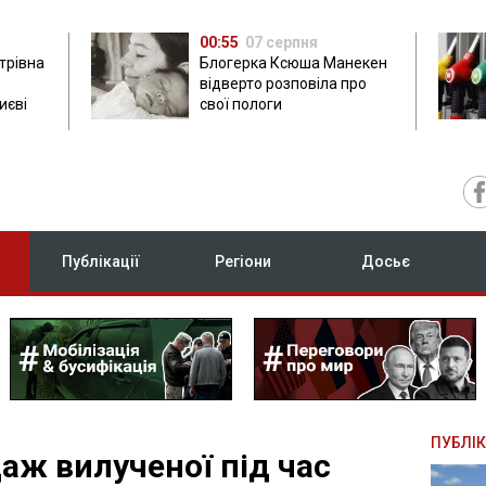
00:55
07 серпня
трівна
Блогерка Ксюша Манекен
відверто розповіла про
иєві
свої пологи
Публікації
Регіони
Досьє
ПУБЛІК
аж вилученої під час