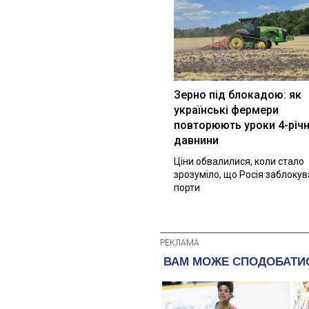
Зерно під блокадою: як
українські фермери
повторюють уроки 4-річн
давнини
Ціни обвалилися, коли стало
зрозуміло, що Росія заблоку
порти