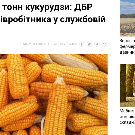
 тонн кукурудзи: ДБР
івробітника у службовій
Зерно п
Читайте также на русском языке
фермер
давнин
Мобіліз
створюв
складн