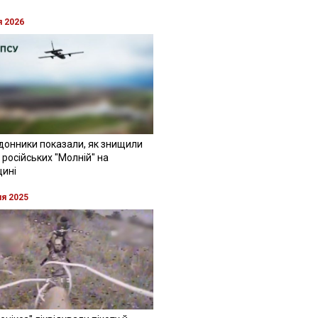
я 2026
донники показали, як знищили
 російських "Молній" на
щині
ня 2025