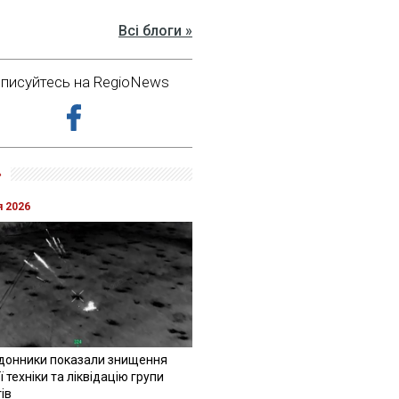
Всі блоги »
дписуйтесь на RegioNews
»
я 2026
донники показали знищення
 техніки та ліквідацію групи
ів