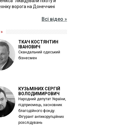
Фенікса" ліквідували піхоту й
хніку ворога на Донеччині
Всі відео »
 »
ТКАЧ КОСТЯНТИН
ІВАНОВИЧ
Скандальний одеський
бізнесмен
КУЗЬМІНИХ СЕРГІЙ
ВОЛОДИМИРОВИЧ
Народний депутат України,
підприємець, засновник
благодійного фонду.
Фігурант антикорупційних
розслідувань