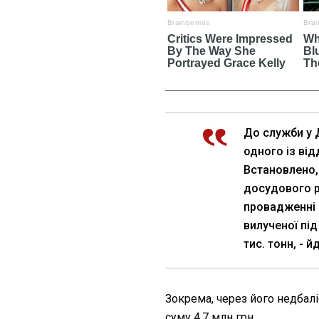
До служби у 
одного із від
Встановлено,
досудового р
провадженні 
вилученої пі
тис. тонн, - 
Зокрема, через його недбал
суму 4,7 млн грн.