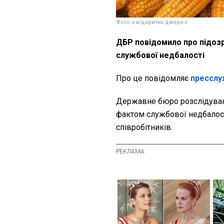
Фото з відкритих джерел
ДБР повідомило про підозру
службової недбалості
Про це повідомляє
пресслу
Державне бюро розслідувань
фактом службової недбалост
співробітників.