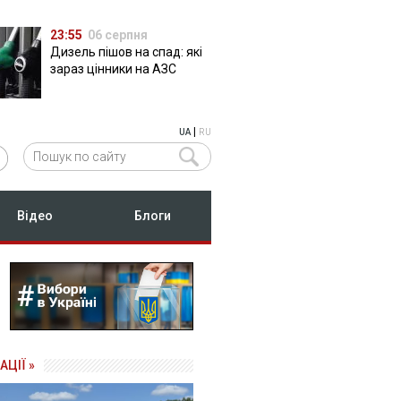
23:55
06 серпня
Дизель пішов на спад: які
зараз цінники на АЗС
|
UA
RU
Відео
Блоги
АЦІЇ »