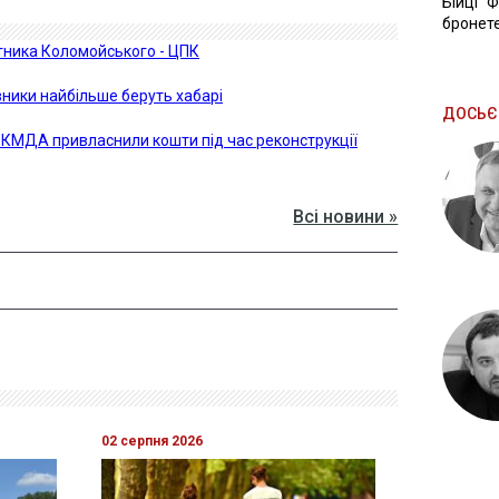
Бійці "
бронете
тника Коломойського - ЦПК
вники найбільше беруть хабарі
ДОСЬЄ
КМДА привласнили кошти під час реконструкції
Всі новини »
02 серпня 2026