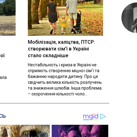
Мобілізація, каліцтва, ПТСР:
створювати сім'ї в Україні
ої
стало складніше
Нестабільність і криза в Україні не
сприяють створенню міцної сім'ї та
бажанню народити дитину. Про це
вала
свідчить велика кількість розлучень
та зниження шлюбів. Інша проблема
– скорочення кількості чоло...