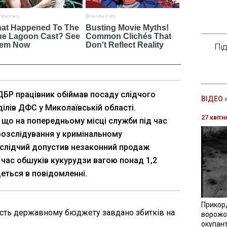
Пі
ДБР працівник обіймав посаду слідчого
ВІДЕО 
ділів ДФС у Миколаївській області.
27 квітн
 що на попередньому місці служби під час
озслідування у кримінальному
слідчий допустив незаконний продаж
д час обшуків кукурудзи вагою понад 1,2
йдеться в повідомленні.
Прикор
ість державному бюджету завдано збитків на
ворожої
окупант