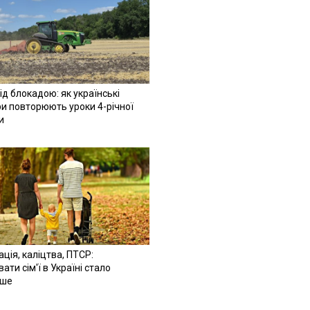
ід блокадою: як українські
и повторюють уроки 4-річної
и
ація, каліцтва, ПТСР:
ати сім'ї в Україні стало
іше