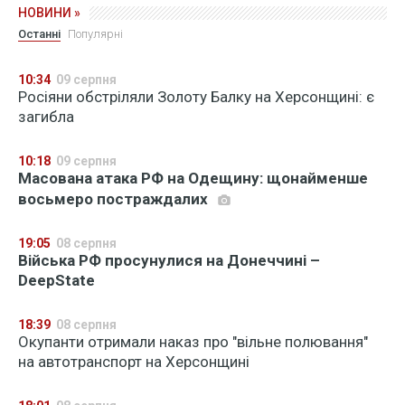
НОВИНИ »
Останні
Популярні
10:34
09 серпня
Росіяни обстріляли Золоту Балку на Херсонщині: є
загибла
10:18
09 серпня
Масована атака РФ на Одещину: щонайменше
восьмеро постраждалих
19:05
08 серпня
Війська РФ просунулися на Донеччині –
DeepState
18:39
08 серпня
Окупанти отримали наказ про "вільне полювання"
на автотранспорт на Херсонщині