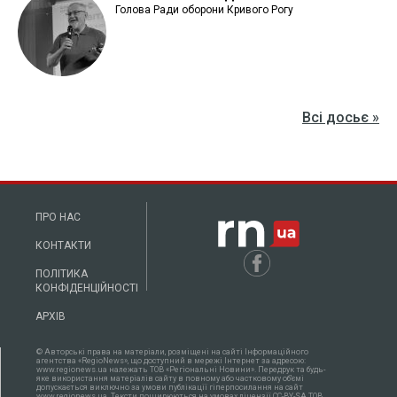
Голова Ради оборони Кривого Рогу
Всі досьє »
ПРО НАС
КОНТАКТИ
ПОЛІТИКА
КОНФІДЕНЦІЙНОСТІ
АРХІВ
© Авторські права на матеріали, розміщені на сайті Інформаційного
агентства «RegioNews», що доступний в мережі Інтернет за адресою:
www.regionews.ua належать ТОВ «Регіональні Новини». Передрук та будь-
яке використання матеріалів сайту в повному або частковому об'ємі
допускається виключно за умови публікації гіперпосилання на сайт
www.regionews.ua. Тексти поширюються нa умовах ліцензії CC-BY-SA ТОВ