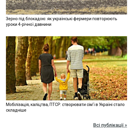
Зерно під блокадою: як українські фермери повторюють
уроки 4-річної давнини
Мобілізація, каліцтва, ПТСР: створювати сім'ї в Україні стало
складніше
Всі публікації »