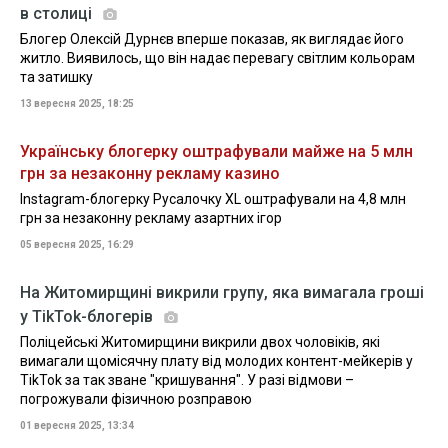
в столиці
Блогер Олексій Дурнєв вперше показав, як виглядає його
житло. Виявилось, що він надає перевагу світлим кольорам
та затишку
13 вересня 2025, 18:25
Українську блогерку оштрафували майже на 5 млн
грн за незаконну рекламу казино
Instagram-блогерку Русалочку XL оштрафували на 4,8 млн
грн за незаконну рекламу азартних ігор
05 вересня 2025, 16:29
На Житомирщині викрили групу, яка вимагала гроші
у TikTok-блогерів
Поліцейські Житомирщини викрили двох чоловіків, які
вимагали щомісячну плату від молодих контент-мейкерів у
TikTok за так зване "кришування". У разі відмови –
погрожували фізичною розправою
01 вересня 2025, 13:34