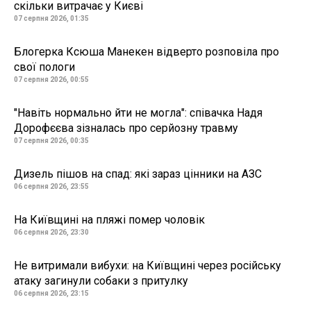
скільки витрачає у Києві
07 серпня 2026, 01:35
Блогерка Ксюша Манекен відверто розповіла про
свої пологи
07 серпня 2026, 00:55
"Навіть нормально йти не могла": співачка Надя
Дорофєєва зізналась про серйозну травму
07 серпня 2026, 00:35
Дизель пішов на спад: які зараз цінники на АЗС
06 серпня 2026, 23:55
На Київщині на пляжі помер чоловік
06 серпня 2026, 23:30
Не витримали вибухи: на Київщині через російську
атаку загинули собаки з притулку
06 серпня 2026, 23:15