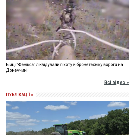
Бійці "Фенікса" ліквідували піхоту й бронетехніку ворога на
Донеччині
Всі відео »
ПУБЛІКАЦІЇ »