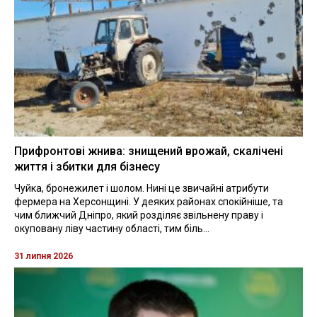
Прифронтові жнива: знищений врожай, скалічені
життя і збитки для бізнесу
Чуйка, бронежилет і шолом. Нині це звичайні атрибути
фермера на Херсонщині. У деяких районах спокійніше, та
чим ближчий Дніпро, який розділяє звільнену праву і
окуповану ліву частину області, тим біль...
31 липня 2026