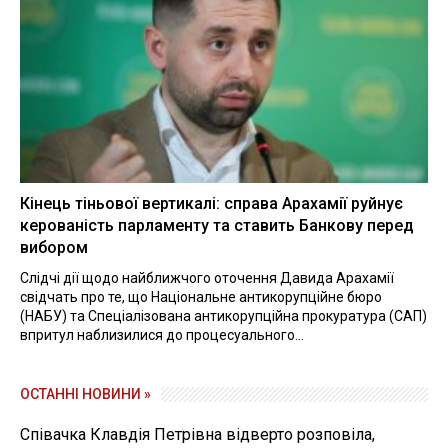
Кінець тіньової вертикалі: справа Арахамії руйнує
керованість парламенту та ставить Банкову перед
вибором
Слідчі дії щодо найближчого оточення Давида Арахамії
свідчать про те, що Національне антикорупційне бюро
(НАБУ) та Спеціалізована антикорупційна прокуратура (САП)
впритул наблизилися до процесуального...
ОСТАННІ НОВИНИ »
Співачка Клавдія Петрівна відверто розповіла,