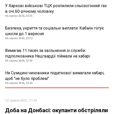
У Харкові військові ТЦК розпилили сльозогінний газ
в очі 60-річному чоловіку
06 серпня 2026, 22:55
Безпека, укриття та соціальні виплати: Кабмін готує
школи до 1 вересня
06 серпня 2026, 22:52
Вимагав 11 тисяч за звільнення зі служби:
підполковника Нацгвардії піймали на хабарі
06 серпня 2026, 22:40
На Сумщині чиновники податкової вимагали хабарі,
щоб "не було проблем"
06 серпня 2026, 22:20
22 травня 2021, 17:59
Доба на Донбасі: окупанти обстріляли