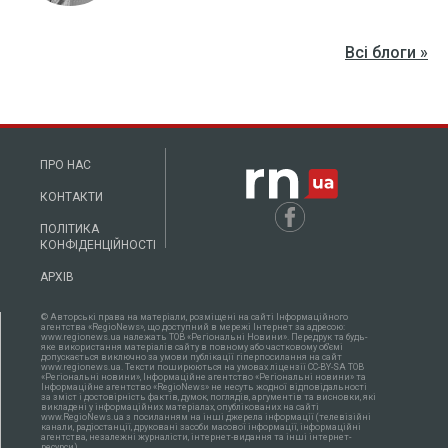
Всі блоги »
ПРО НАС
КОНТАКТИ
ПОЛІТИКА
КОНФІДЕНЦІЙНОСТІ
АРХІВ
© Авторські права на матеріали, розміщені на сайті Інформаційного
агентства «RegioNews», що доступний в мережі Інтернет за адресою:
www.regionews.ua належать ТОВ «Регіональні Новини». Передрук та будь-
яке використання матеріалів сайту в повному або частковому об'ємі
допускається виключно за умови публікації гіперпосилання на сайт
www.regionews.ua. Тексти поширюються нa умовах ліцензії CC-BY-SA ТОВ
«Регіональні новини», Інформаційне агентство «Регіональні новини» та
Інформаційне агентство «RegioNews» не несуть жодної відповідальності
за зміст і достовірність фактів, думок, поглядів, аргументів та висновки, які
викладені у інформаційних матеріалах, опублікованих на сайті
www.RegioNews.ua з посиланням на інші джерела інформації (телевізійні
канали, радіостанції, друковані засоби масової інформації, інформаційні
агентства, незалежні журналісти, інтернет-видання та інші інтернет-
ресурси).