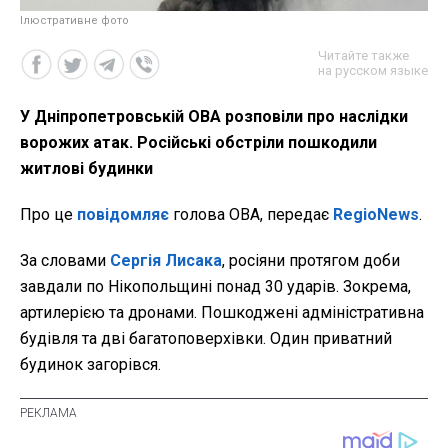
Ілюстративне фото
Читайте также
на русском языке
У Дніпропетровській ОВА розповіли про наслідки
ворожих атак. Російські обстріли пошкодили
житлові будинки
Про це
повідомляє
голова ОВА, передає
RegioNews
.
За словами
Сергія Лисака
, росіяни протягом доби
завдали по Нікопольщині понад 30 ударів. Зокрема,
артилерією та дронами. Пошкоджені адміністративна
будівля та дві багатоповерхівки. Один приватний
будинок загорівся.