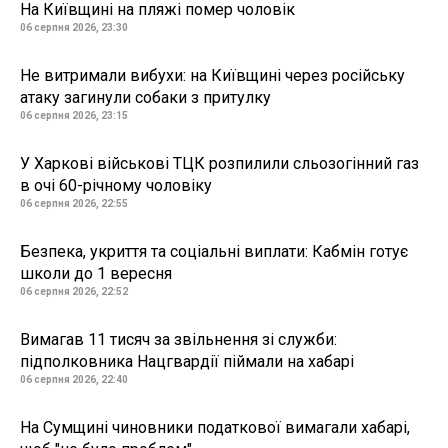
На Київщині на пляжі помер чоловік
06 серпня 2026, 23:30
Не витримали вибухи: на Київщині через російську
атаку загинули собаки з притулку
06 серпня 2026, 23:15
У Харкові військові ТЦК розпилили сльозогінний газ
в очі 60-річному чоловіку
06 серпня 2026, 22:55
Безпека, укриття та соціальні виплати: Кабмін готує
школи до 1 вересня
06 серпня 2026, 22:52
Вимагав 11 тисяч за звільнення зі служби:
підполковника Нацгвардії піймали на хабарі
06 серпня 2026, 22:40
На Сумщині чиновники податкової вимагали хабарі,