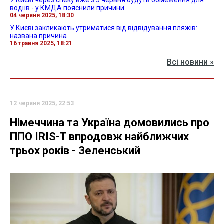
У Києві через спеку вже з 5 червня будуть обмеження для
водіїв - у КМДА пояснили причини
04 червня 2025, 18:30
У Києві закликають утриматися від відвідування пляжів:
названа причина
16 травня 2025, 18:21
Всі новини »
12 червня 2025, 22:53
Німеччина та Україна домовились про
ППО IRIS-T впродовж найближчих
трьох років - Зеленський