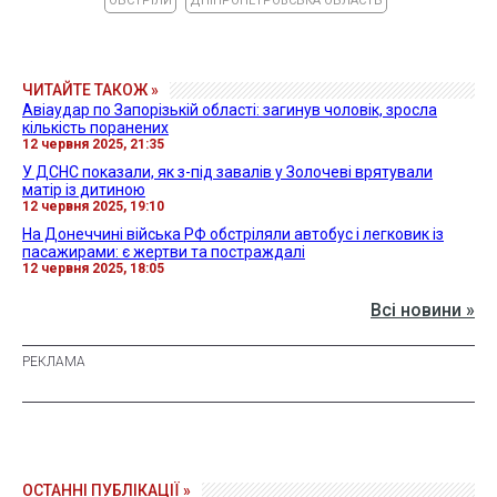
ОБСТРІЛИ
ДНІПРОПЕТРОВСЬКА ОБЛАСТЬ
ЧИТАЙТЕ ТАКОЖ »
Авіаудар по Запорізькій області: загинув чоловік, зросла
кількість поранених
12 червня 2025, 21:35
У ДСНС показали, як з-під завалів у Золочеві врятували
матір із дитиною
12 червня 2025, 19:10
На Донеччині війська РФ обстріляли автобус і легковик із
пасажирами: є жертви та постраждалі
12 червня 2025, 18:05
Всі новини »
ОСТАННІ ПУБЛІКАЦІЇ »