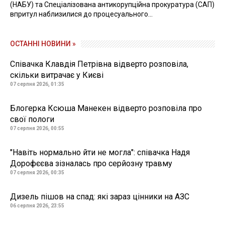
(НАБУ) та Спеціалізована антикорупційна прокуратура (САП)
впритул наблизилися до процесуального...
ОСТАННІ НОВИНИ »
Співачка Клавдія Петрівна відверто розповіла,
скільки витрачає у Києві
07 серпня 2026, 01:35
Блогерка Ксюша Манекен відверто розповіла про
свої пологи
07 серпня 2026, 00:55
"Навіть нормально йти не могла": співачка Надя
Дорофєєва зізналась про серйозну травму
07 серпня 2026, 00:35
Дизель пішов на спад: які зараз цінники на АЗС
06 серпня 2026, 23:55