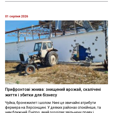
01 серпня 2026
Прифронтові жнива: знищений врожай, скалічені
життя і збитки для бізнесу
Чуйка, бронежилет і шолом. Нині це звичайні атрибути
фермера на Херсонщині. У деяких районах спокійніше, та
чим ближчий Дніпро, який розділяє звільнену праву і