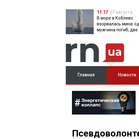
11:17
07 августа
В море в Коблево
взорвалась мина: о
мужчина погиб, две
женщины ранены
Главная
Новости
Псевдоволонте