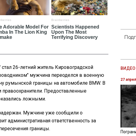
Подп
" стал 26-летний житель Кировоградской
ВИДЕО 
"проводником" мужчина переоделся в военную
27 апре
ону румынской границы на автомобиле BMW. В
и правоохранители. Предоставленные
оказались ложными.
 задержан. Мужчине уже сообщили о
озит административная ответственность за
пересечения границы.
Погран