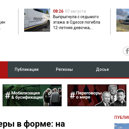
08:26
07 августа
Выпрыгнула с седьмого
дин
этажа: в Одессе погибла
12-летняя девочка,
приехавшая на отдых
Публикации
Регионы
Досье
ПУБЛИ
ры в форме: на