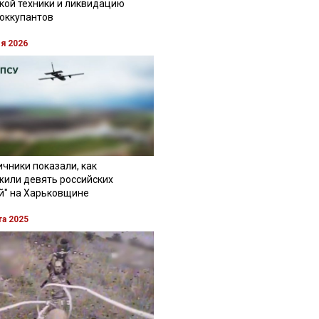
кой техники и ликвидацию
 оккупантов
ля 2026
чники показали, как
жили девять российских
й" на Харьковщине
та 2025