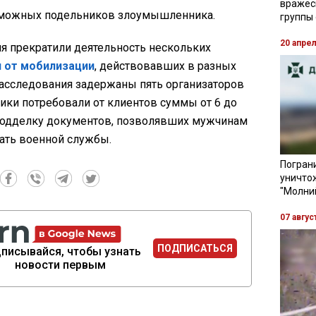
вражес
зможных подельников злоумышленника.
группы
20 апре
я прекратили деятельность нескольких
я от мобилизации
, действовавших в разных
расследования задержаны пять организаторов
ики потребовали от клиентов суммы от 6 до
подделку документов, позволявших мужчинам
ать военной службы.
Пограни
уничто
"Молни
07 авгус
ПОДПИСАТЬСЯ
писывайся, чтобы узнать
новости первым