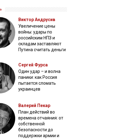
»
Виктор Андрусив
Увеличение цены
войны: удары по
российским НПЗ и
складам заставляют
Путина считать деньги
Сергей Фурса
Один удар – и волна
паники: как Россия
пытается сломать
украинцев
Валерий Пекар
План действий во
времена отчаяния: от
собственной
безопасности до
поддержки армии и