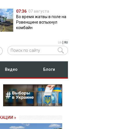
07:36
07 августа
Во время жатвы в поле на
Ровенщине вспыхнул
комбайн
|
UA
RU
Видео
Блоги
КАЦИИ »