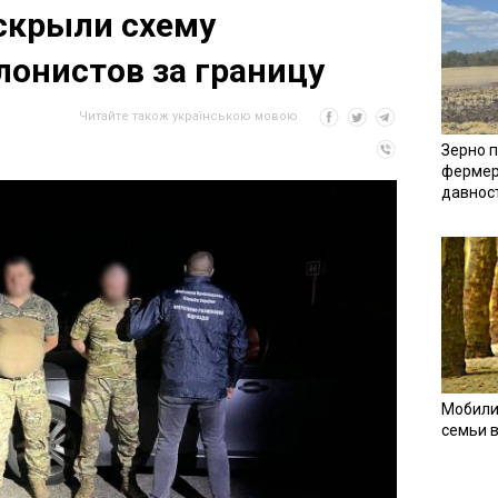
скрыли схему
лонистов за границу
Читайте також українською мовою
Зерно п
фермер
давнос
Мобили
семьи 