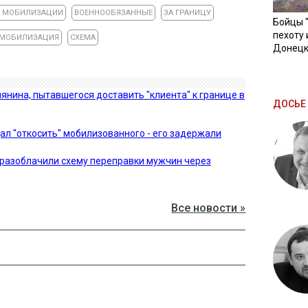
Т МОБИЛИЗАЦИИ
ВОЕННООБЯЗАННЫЕ
ЗА ГРАНИЦУ
Бойцы 
пехоту 
МОБИЛИЗАЦИЯ
СХЕМА
Донецк
янина, пытавшегося доставить "клиента" к границе в
ДОСЬЕ 
ал "откосить" мобилизованного - его задержали
 разоблачили схему переправки мужчин через
Все новости »