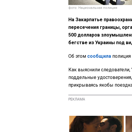
фото: Национальная полиция
На Закарпатье правоохран
пересечения границы, орг
500 долларов злоумышлен
бегстве из Украины под в
Об этом
сообщила
полиция 
Как выяснили следователи,
поддельные удостоверения,
прикрываясь якобы поездка