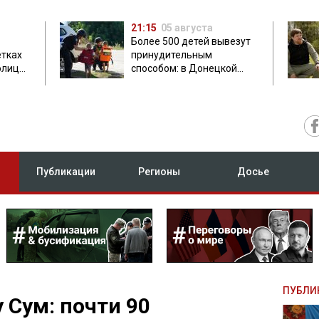
21:15
05 августа
Более 500 детей вывезут
етках
принудительным
олиция
способом: в Донецкой
ник
области объявили
обязательную эвакуацию
Публикации
Регионы
Досье
ПУБЛИ
 Сум: почти 90