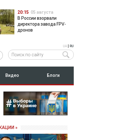
20:15
05 августа
В России взорвали
директора завода FPV-
дронов
|
UA
RU
Видео
Блоги
КАЦИИ »