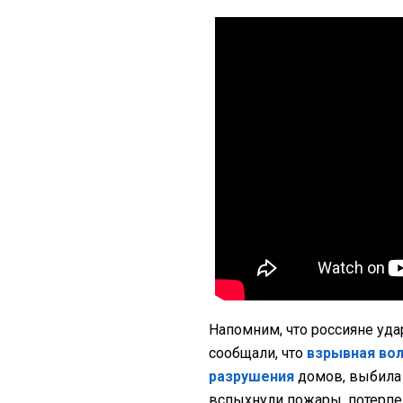
Напомним, что россияне уда
сообщали, что
взрывная вол
разрушения
домов, выбила 
вспыхнули пожары, потерпел