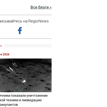
Все блоги »
исывайтесь на RegioNews
»
ля 2026
ичники показали уничтожение
кой техники и ликвидацию
 оккупантов