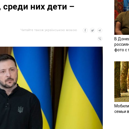
 среди них дети –
Читайте також українською мовою
В Доне
россия
фото с
Мобили
семьи 