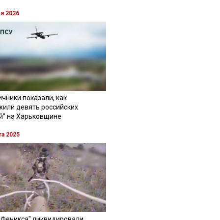
ля 2026
чники показали, как
жили девять российских
й" на Харьковщине
та 2025
"Феникса" ликвидировали