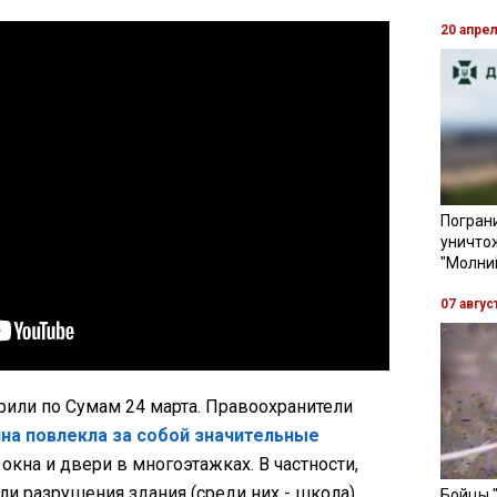
20 апре
Пограни
уничто
"Молни
07 авгус
рили по Сумам 24 марта. Правоохранители
на повлекла за собой значительные
окна и двери в многоэтажках. В частности,
и разрушения здания (среди них - школа).
Бойцы 