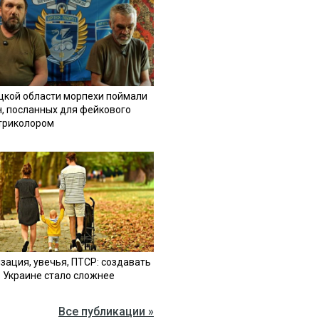
цкой области морпехи поймали
н, посланных для фейкового
 триколором
зация, увечья, ПТСР: создавать
в Украине стало сложнее
Все публикации »