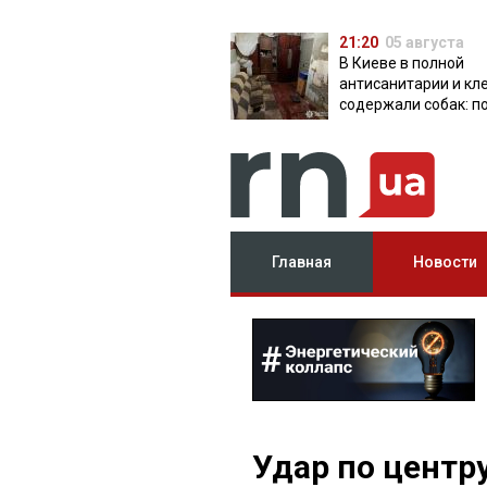
21:20
05 августа
В Киеве в полной
антисанитарии и кл
содержали собак: п
разоблачила питом
Главная
Новости
Удар по центру