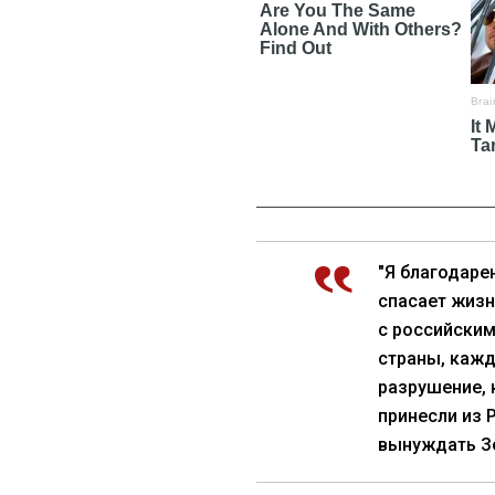
"Я благодаре
спасает жизн
с российским
страны, кажды
разрушение, 
принесли из 
вынуждать З