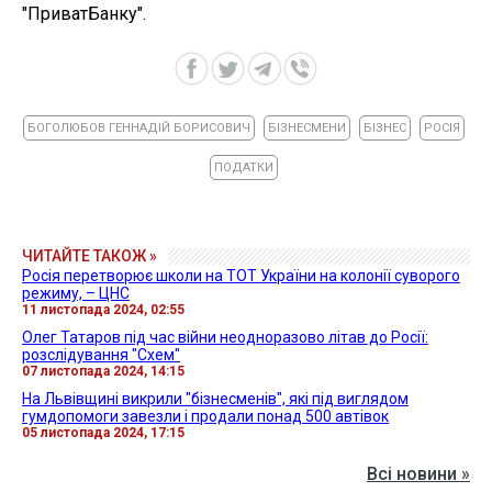
"ПриватБанку".
БОГОЛЮБОВ ГЕННАДІЙ БОРИСОВИЧ
БІЗНЕСМЕНИ
БІЗНЕС
РОСІЯ
ПОДАТКИ
ЧИТАЙТЕ ТАКОЖ »
Росія перетворює школи на ТОТ України на колонії суворого
режиму, – ЦНС
11 листопада 2024, 02:55
Олег Татаров під час війни неодноразово літав до Росії:
розслідування "Схем"
07 листопада 2024, 14:15
На Львівщині викрили "бізнесменів", які під виглядом
гумдопомоги завезли і продали понад 500 автівок
05 листопада 2024, 17:15
Всі новини »