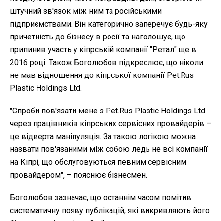
штучний зв'язок між ним та російськими
підприємствами. Він категорично заперечує будь-яку
причетність до бізнесу в росії та наголошує, що
припинив участь у кіпрській компанії "Ретал" ще в
2016 році. Також Боголюбов підкреслює, що ніколи
не мав відношення до кіпрської компанії Pet.Rus
Plastic Holdings Ltd.
"Спроби пов'язати мене з Pet.Rus Plastic Holdings Ltd
через працівників кіпрських сервісних провайдерів –
це відверта маніпуляція. За такою логікою можна
назвати пов'язаними між собою ледь не всі компанії
на Кіпрі, що обслуговуються певним сервісним
провайдером", – пояснює бізнесмен.
Боголюбов зазначає, що останнім часом помітив
систематичну появу публікацій, які викривляють його