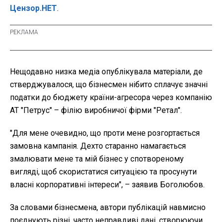
Цензор.НЕТ
.
Нещодавно низка медіа опублікувала матеріали, де
стверджувалося, що бізнесмен нібито сплачує значні
податки до бюджету країни-агресора через компанію
АТ "Петрус" – філію виробничої фірми "Ретал".
"Для мене очевидно, що проти мене розгортається
замовна кампанія. Дехто старанно намагається
змалювати мене та мій бізнес у спотвореному
вигляді, щоб скористатися ситуацією та просунути
власні корпоративні інтереси", – заявив Боголюбов.
За словами бізнесмена, автори публікацій навмисно
поєднують різні, часто неправдиві дані, створюючи