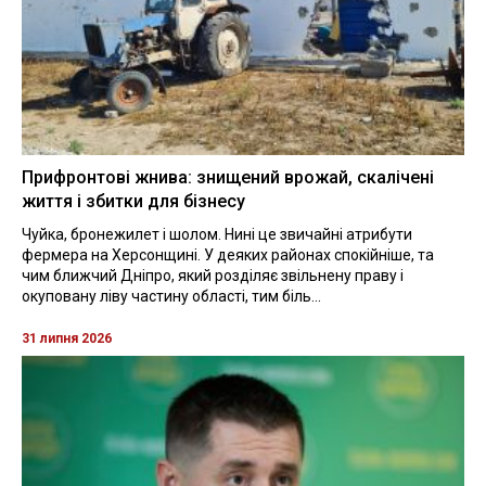
Прифронтові жнива: знищений врожай, скалічені
життя і збитки для бізнесу
Чуйка, бронежилет і шолом. Нині це звичайні атрибути
фермера на Херсонщині. У деяких районах спокійніше, та
чим ближчий Дніпро, який розділяє звільнену праву і
окуповану ліву частину області, тим біль...
31 липня 2026