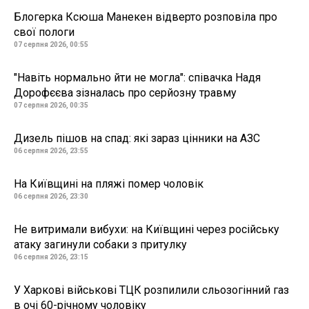
Блогерка Ксюша Манекен відверто розповіла про
свої пологи
07 серпня 2026, 00:55
"Навіть нормально йти не могла": співачка Надя
Дорофєєва зізналась про серйозну травму
07 серпня 2026, 00:35
Дизель пішов на спад: які зараз цінники на АЗС
06 серпня 2026, 23:55
На Київщині на пляжі помер чоловік
06 серпня 2026, 23:30
Не витримали вибухи: на Київщині через російську
атаку загинули собаки з притулку
06 серпня 2026, 23:15
У Харкові військові ТЦК розпилили сльозогінний газ
в очі 60-річному чоловіку