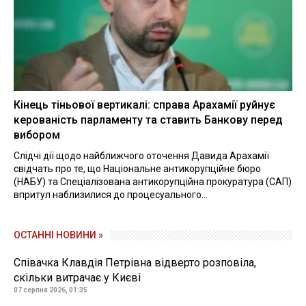
Кінець тіньової вертикалі: справа Арахамії руйнує
керованість парламенту та ставить Банкову перед
вибором
Слідчі дії щодо найближчого оточення Давида Арахамії
свідчать про те, що Національне антикорупційне бюро
(НАБУ) та Спеціалізована антикорупційна прокуратура (САП)
впритул наблизилися до процесуального...
ОСТАННІ НОВИНИ »
Співачка Клавдія Петрівна відверто розповіла,
скільки витрачає у Києві
07 серпня 2026, 01:35