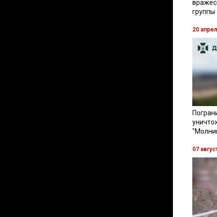
вражес
группы
20 апре
Пограни
уничто
"Молни
07 авгус