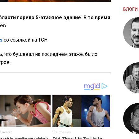
БЛОГИ 
бласти горело 5-этажное здание. В то время
ев.
s
со ссылкой на ТСН.
ь, что бушевал на последнем этаже, было
тров.