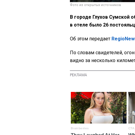
Фото из открытых источников
В городе Глухов Сумской о
в отеле было 26 постояльц
Об этом передает
RegioNew
По словам свидетелей, огон
видно за несколько киломе