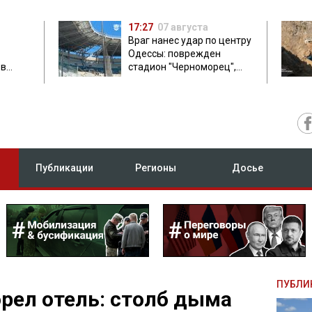
17:27
07 августа
Враг нанес удар по центру
Одессы: поврежден
ов
стадион "Черноморец",
 в чем
есть пострадавшая
Публикации
Регионы
Досье
ПУБЛИ
рел отель: столб дыма