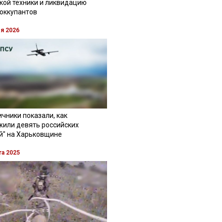
кой техники и ликвидацию
 оккупантов
ля 2026
чники показали, как
жили девять российских
й" на Харьковщине
та 2025