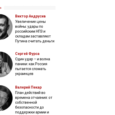
»
Виктор Андрусив
Увеличение цены
войны: удары по
российским НПЗ и
складам заставляют
Путина считать деньги
Сергей Фурса
Один удар – и волна
паники: как Россия
пытается сломать
украинцев
Валерий Пекар
План действий во
времена отчаяния: от
собственной
безопасности до
поддержки армии и