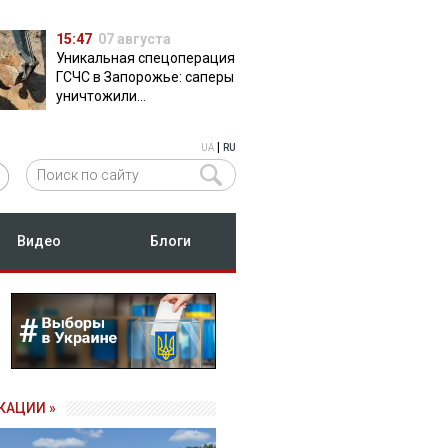
15:47
07 августа
Уникальная спецоперация
ГСЧС в Запорожье: саперы
уничтожили
полуторатонную
российскую авиабомбу
|
UA
RU
ФАБ-500
Видео
Блоги
КАЦИИ »