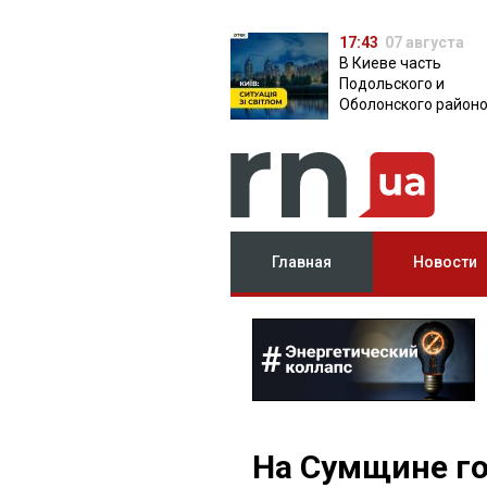
17:43
07 августа
В Киеве часть
Подольского и
Оболонского район
осталась без света:
причина
Главная
Новости
На Сумщине го