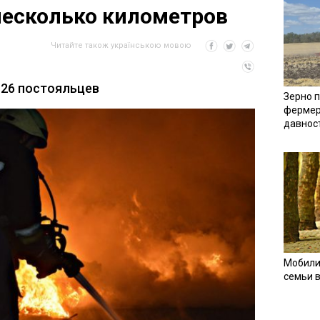
несколько километров
Читайте також українською мовою
 26 постояльцев
Зерно п
фермер
давнос
Мобили
семьи 