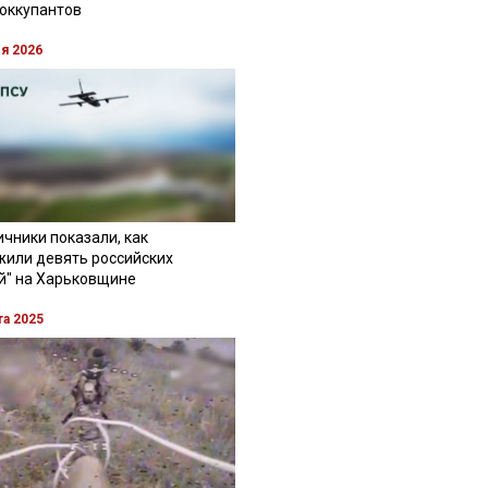
 оккупантов
ля 2026
чники показали, как
жили девять российских
й" на Харьковщине
та 2025