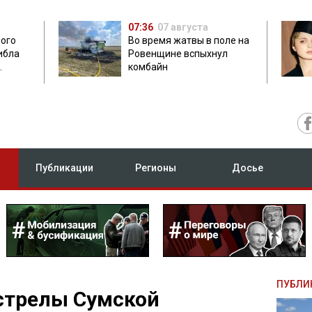
07:36
07 августа
мого
Во время жатвы в поле на
ибла
Ровенщине вспыхнул
комбайн
ых
Публикации
Регионы
Досье
ПУБЛИ
стрелы Сумской