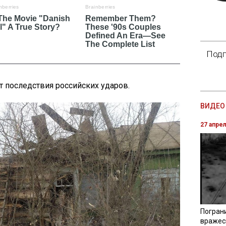
Подп
 последствия российских ударов.
ВИДЕО 
27 апре
Погран
вражес