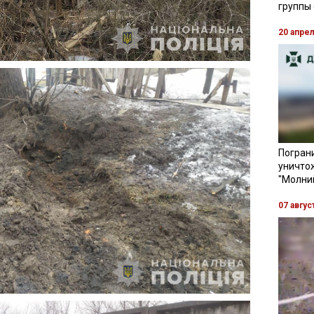
группы
20 апре
Пограни
уничто
"Молни
07 авгус