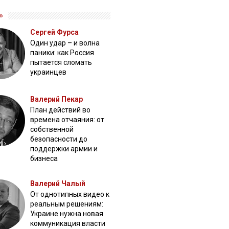
»
Сергей Фурса
Один удар – и волна
паники: как Россия
пытается сломать
украинцев
Валерий Пекар
План действий во
времена отчаяния: от
собственной
безопасности до
поддержки армии и
бизнеса
Валерий Чалый
От однотипных видео к
реальным решениям:
Украине нужна новая
коммуникация власти