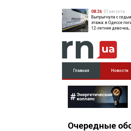
08:26
07 августа
Выпрыгнула с седь
этажа: в Одессе пог
12-летняя девочка,
приехавшая на отд
Главная
Новости
Очередные об