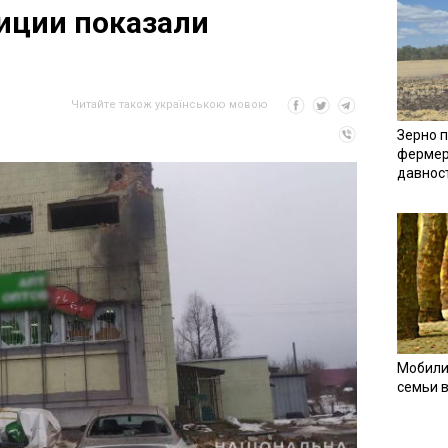
лиции показали
Читайте також українською мовою
Зерно п
фермер
давнос
Мобили
семьи 