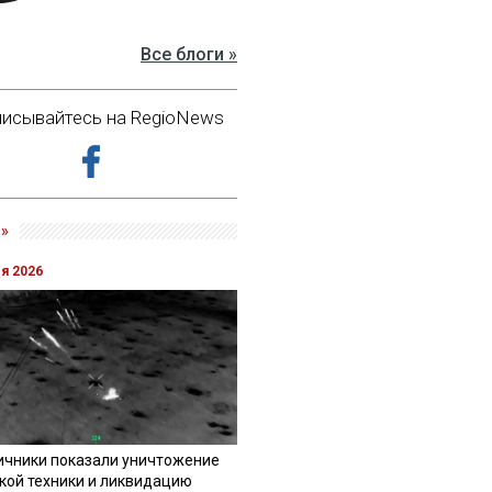
Все блоги »
исывайтесь на RegioNews
»
ля 2026
ичники показали уничтожение
кой техники и ликвидацию