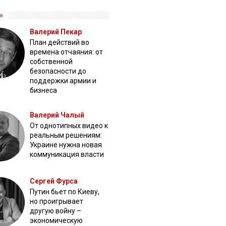
»
Валерий Пекар
План действий во
времена отчаяния: от
собственной
безопасности до
поддержки армии и
бизнеса
Валерий Чалый
От однотипных видео к
реальным решениям:
Украине нужна новая
коммуникация власти
Сергей Фурса
Путин бьет по Киеву,
но проигрывает
другую войну –
экономическую