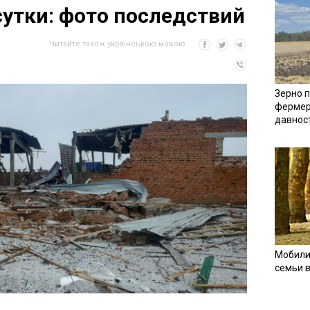
сутки: фото последствий
Читайте також українською мовою
Зерно п
фермер
давнос
Мобили
семьи 