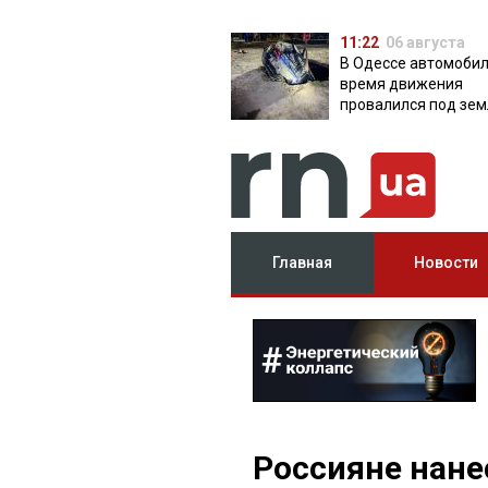
11:22
06 августа
В Одессе автомобил
время движения
провалился под зем
яму с водой
Главная
Новости
Россияне нане