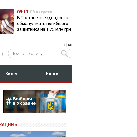
08:11
06 августа
В Полтаве псевдоадвокат
обманул мать погибшего
защитника на 1,75 млн грн
|
UA
RU
Видео
Блоги
КАЦИИ »