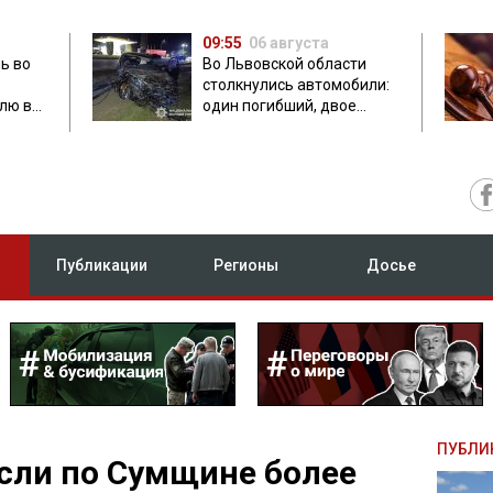
09:55
06 августа
ь во
Во Львовской области
столкнулись автомобили:
лю в
один погибший, двое
травмированных
Публикации
Регионы
Досье
ПУБЛИ
сли по Сумщине более