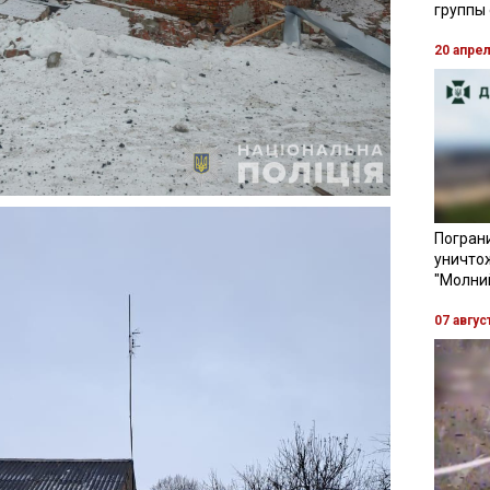
группы
20 апре
Пограни
уничто
"Молни
07 авгус