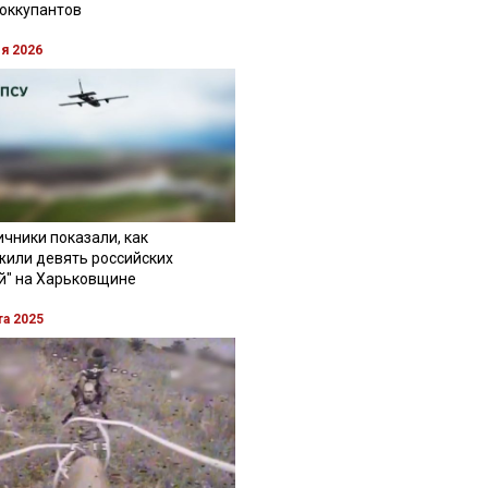
 оккупантов
ля 2026
чники показали, как
жили девять российских
й" на Харьковщине
та 2025