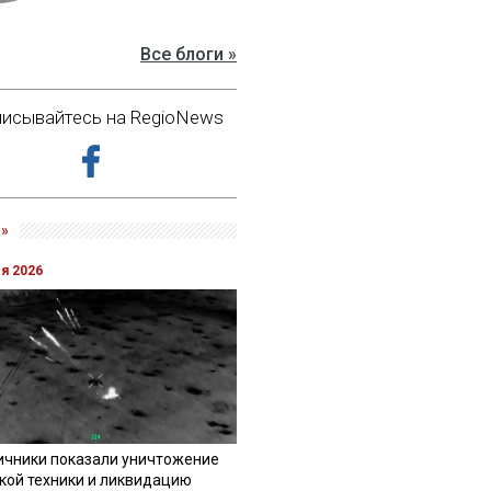
Все блоги »
исывайтесь на RegioNews
»
ля 2026
ичники показали уничтожение
кой техники и ликвидацию